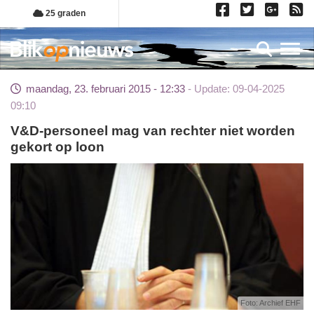
Overslaan
25 graden
en
naar
Toggl
de
inhoud
maandag, 23. februari 2015 - 12:33
Update: 09-04-2025
gaan
09:10
V&D-personeel mag van rechter niet worden
gekort op loon
Foto: Archief EHF