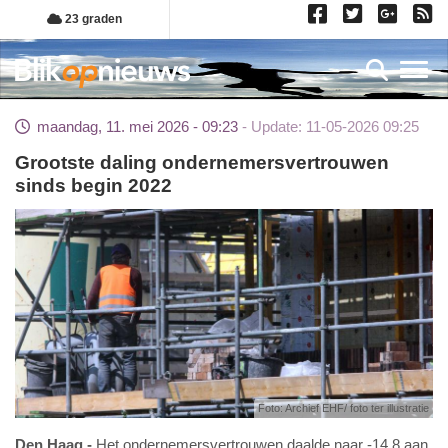
Overslaan
23 graden
en
naar
Toggl
de
inhoud
maandag, 11. mei 2026 - 09:23
Update: 11-05-2026 09:25
gaan
Grootste daling ondernemersvertrouwen
sinds begin 2022
Foto: Archief EHF/ foto ter illustratie
Den Haag
Het ondernemersvertrouwen daalde naar -14,8 aan