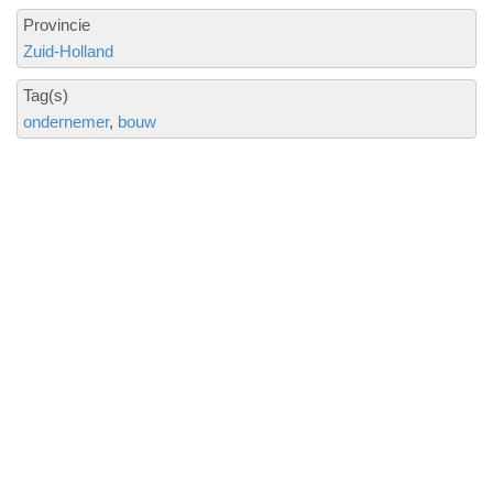
Provincie
Zuid-Holland
Tag(s)
ondernemer
bouw