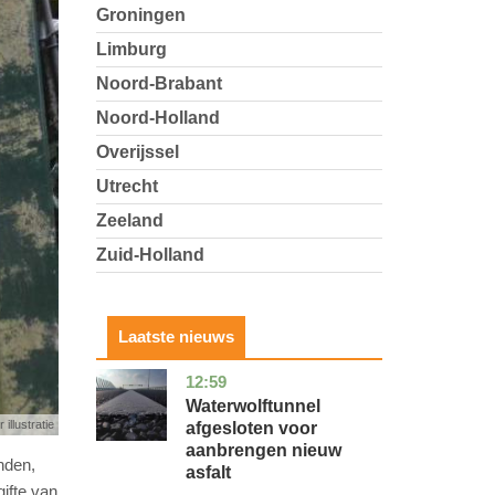
Groningen
Limburg
Noord-Brabant
Noord-Holland
Overijssel
Utrecht
Zeeland
Zuid-Holland
Laatste nieuws
12:59
noord-
nieuws
holland
Waterwolftunnel
 illustratie
afgesloten voor
aanbrengen nieuw
nden,
asfalt
gifte van