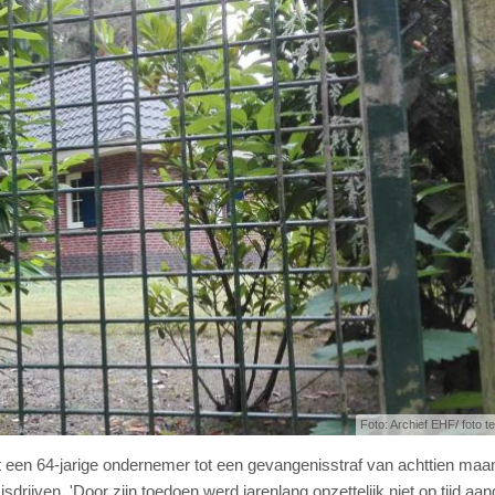
Foto: Archief EHF/ foto ter
 een 64-jarige ondernemer tot een gevangenisstraf van achttien maa
rijven. 'Door zijn toedoen werd jarenlang opzettelijk niet op tijd aan