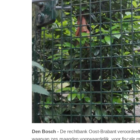
Den Bosch
De rechtbank Oost-Brabant veroordeelt
waarvan zes maanden voorwaardelijk, voor fiscale misd