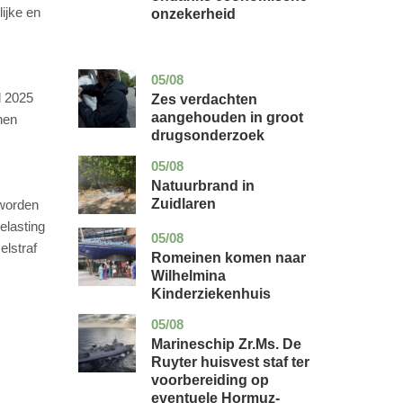
lijke en
onzekerheid
05/08
zuid-
nieuws
holland
l 2025
Zes verdachten
aangehouden in groot
nen
drugsonderzoek
05/08
drenthe
nieuws
Natuurbrand in
Zuidlaren
 worden
elasting
05/08
utrecht
nieuws
elstraf
Romeinen komen naar
Wilhelmina
Kinderziekenhuis
05/08
zuid-
nieuws
holland
Marineschip Zr.Ms. De
Ruyter huisvest staf ter
voorbereiding op
eventuele Hormuz-