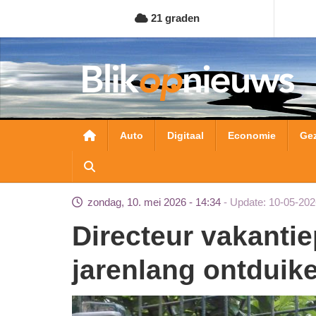
Overslaan
21 graden
en
naar
de
inhoud
gaan
Hoofdnavigatie
Auto
Digitaal
Economie
Ge
zondag, 10. mei 2026 - 14:34
Update: 10-05-202
Directeur vakantieparken moet cel in voor
jarenlang ontduik