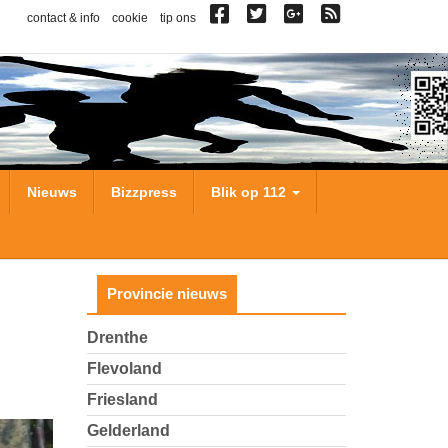
contact & info
cookie
tip ons
Nieuws
Bizzpress
Blik op 112
Provincie nieuws
Drenthe
Flevoland
Friesland
Gelderland