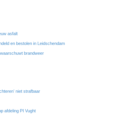
euw asfalt
ndeld en bestolen in Leidschendam
n waarschuwt brandweer
hteren' niet strafbaar
op afdeling PI Vught