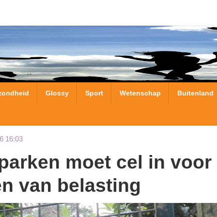
zondheid
Glossy
Sport
Wetenschap
Buitenland
6 16:03
en van belasting