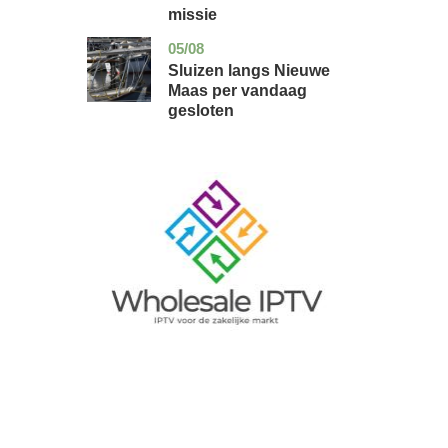
missie
05/08
zuid-
nieuws
holland
Sluizen langs Nieuwe
Maas per vandaag
gesloten
Image