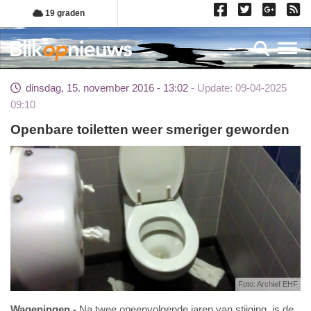
Overslaan
19 graden
en
naar
Toggl
de
inhoud
dinsdag, 15. november 2016 - 13:02
Update: 09-04-2025
gaan
09:10
Openbare toiletten weer smeriger geworden
Foto: Archief EHF
Wageningen
Na twee opeenvolgende jaren van stijging, is de