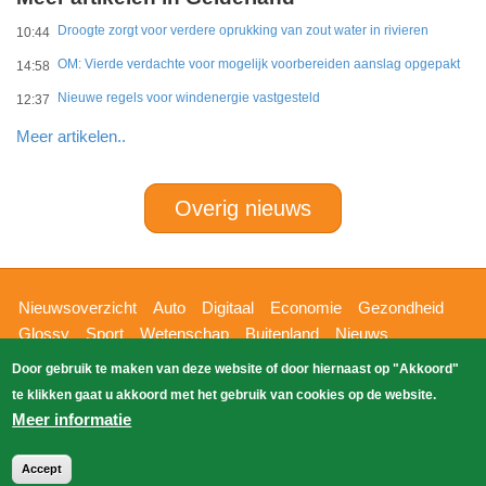
Droogte zorgt voor verdere oprukking van zout water in rivieren
10:44
OM: Vierde verdachte voor mogelijk voorbereiden aanslag opgepakt
14:58
Nieuwe regels voor windenergie vastgesteld
12:37
Meer artikelen..
Overig nieuws
Hoofdnavigatie
Nieuwsoverzicht
Auto
Digitaal
Economie
Gezondheid
Glossy
Sport
Wetenschap
Buitenland
Nieuws
Bizzpress
Blik op 112
Provincies
Weekoverzicht
Door gebruik te maken van deze website of door hiernaast op "Akkoord"
Copyright Blik Op Nieuws 2026
gehost
Zoeken
te klikken gaat u akkoord met het gebruik van cookies op de website.
EK-Media.nl
door
Meer informatie
Accept