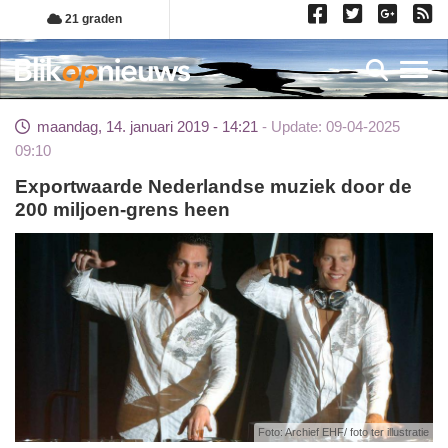
Overslaan
21 graden
en
naar
Toggl
de
inhoud
maandag, 14. januari 2019 - 14:21
Update: 09-04-2025
gaan
09:10
Exportwaarde Nederlandse muziek door de
200 miljoen-grens heen
Foto: Archief EHF/ foto ter illustratie