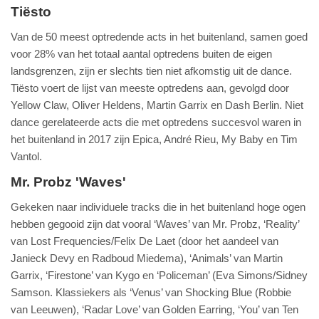
Tiësto
Van de 50 meest optredende acts in het buitenland, samen goed
voor 28% van het totaal aantal optredens buiten de eigen
landsgrenzen, zijn er slechts tien niet afkomstig uit de dance.
Tiësto voert de lijst van meeste optredens aan, gevolgd door
Yellow Claw, Oliver Heldens, Martin Garrix en Dash Berlin. Niet
dance gerelateerde acts die met optredens succesvol waren in
het buitenland in 2017 zijn Epica, André Rieu, My Baby en Tim
Vantol.
Mr. Probz 'Waves'
Gekeken naar individuele tracks die in het buitenland hoge ogen
hebben gegooid zijn dat vooral ‘Waves’ van Mr. Probz, ‘Reality’
van Lost Frequencies/Felix De Laet (door het aandeel van
Janieck Devy en Radboud Miedema), ‘Animals’ van Martin
Garrix, ‘Firestone’ van Kygo en ‘Policeman’ (Eva Simons/Sidney
Samson. Klassiekers als ‘Venus’ van Shocking Blue (Robbie
van Leeuwen), ‘Radar Love’ van Golden Earring, ‘You’ van Ten