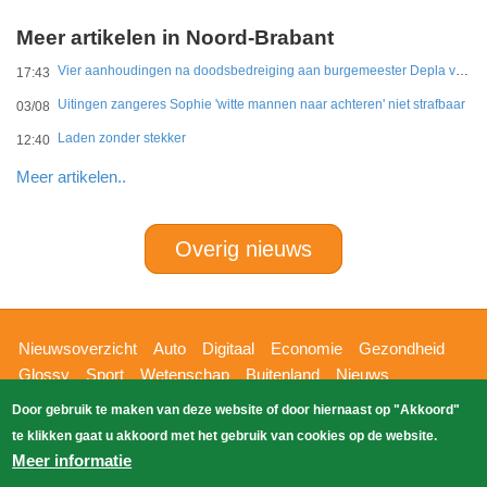
Meer artikelen in Noord-Brabant
Vier aanhoudingen na doodsbedreiging aan burgemeester Depla van Breda
17:43
Uitingen zangeres Sophie 'witte mannen naar achteren' niet strafbaar
03/08
Laden zonder stekker
12:40
Meer artikelen..
Overig nieuws
Hoofdnavigatie
Nieuwsoverzicht
Auto
Digitaal
Economie
Gezondheid
Glossy
Sport
Wetenschap
Buitenland
Nieuws
Bizzpress
Blik op 112
Provincies
Weekoverzicht
Door gebruik te maken van deze website of door hiernaast op "Akkoord"
Copyright Blik Op Nieuws 2026
gehost
Zoeken
te klikken gaat u akkoord met het gebruik van cookies op de website.
EK-Media.nl
door
Meer informatie