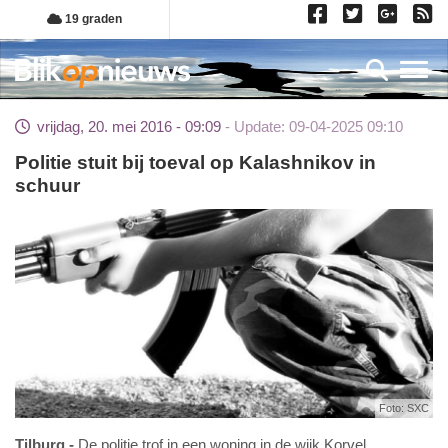
Overslaan
19 graden
en
naar
Toggl
de
inhoud
vrijdag, 20. mei 2016 - 09:09
Update: 09-04-2025 09:10
gaan
Politie stuit bij toeval op Kalashnikov in
schuur
Foto: SXC
Tilburg
De politie trof in een woning in de wijk Korvel