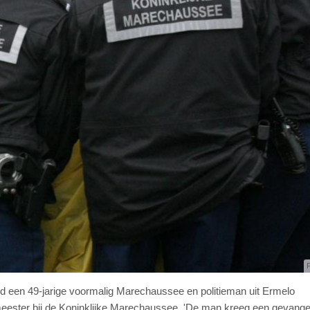
F
d een 49-jarige voormalig Marechaussee en politieman uit Ermelo
ester bij de Koninklijke Marechaussee. 'De man kreeg een gevange