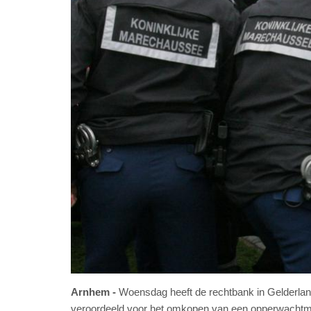
Arnhem
Woensdag heeft de rechtbank in Gelderlan
veroordeeld voor het omkopen van een opperwachtme