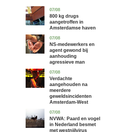
07/08
noord-
nieuws
holland
800 kg drugs
aangetroffen in
Amsterdamse haven
07/08
flevoland
nieuws
NS-medewerkers en
agent gewond bij
aanhouding
agressieve man
07/08
noord-
nieuws
holland
Verdachte
aangehouden na
meerdere
geweldsincidenten
Amsterdam-West
07/08
utrecht
nieuws
NVWA: Paard en vogel
in Nederland besmet
met westnijlvirus