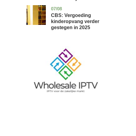
07/08
zuid-
economie
holland
CBS: Vergoeding
kinderopvang verder
gestegen in 2025
Image