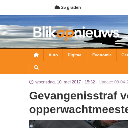
Overslaan
25 graden
en
naar
de
inhoud
gaan
Hoofdnavigatie
Auto
Digitaal
Economie
Ge
woensdag, 10. mei 2017 - 15:32
Update: 09-04-
Gevangenisstraf voor omkopen KMar-
opperwachtmeest