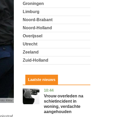
Groningen
Limburg
Noord-Brabant
Noord-Holland
Overijssel
Utrecht
Zeeland
Zuid-Holland
Laatste nieuws
10:44
zuid-
nieuws
holland
Vrouw overleden na
oto: KMar
schietincident in
woning, verdachte
aangehouden
nisstraf