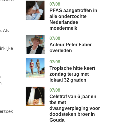
07/08
utrecht
gezondheid
PFAS aangetroffen in
alle onderzochte
Nederlandse
moedermelk
. Als
07/08
noord-
glossy
holland
Acteur Peter Faber
nklijke
overleden
07/08
utrecht
nieuws
Tropische hitte keert
zondag terug met
n
lokaal 32 graden
n,
07/08
zuid-
nieuws
holland
Celstraf van 6 jaar en
tbs met
dwangverpleging voor
verzoek
doodsteken broer in
Gouda