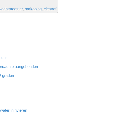
wachtmeester
omkoping
clestraf
 uur
 verdachte aangehouden
32 graden
ater in rivieren