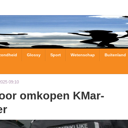
zondheid
Glossy
Sport
Wetenschap
Buitenland
2025 09:10
er