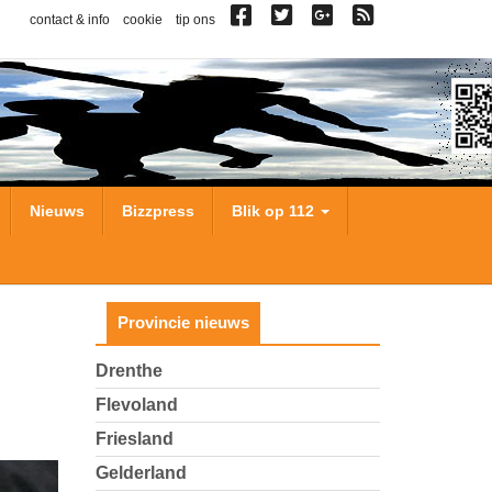
contact & info
cookie
tip ons
Nieuws
Bizzpress
Blik op 112
Provincie nieuws
Drenthe
Flevoland
Friesland
Gelderland