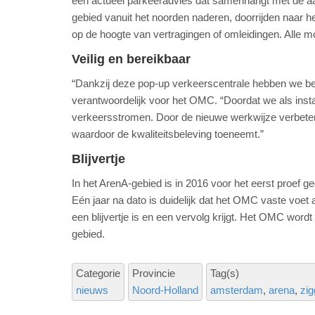
een actueel parkeeradvies dat samenhangt met de aan
gebied vanuit het noorden naderen, doorrijden naar het
op de hoogte van vertragingen of omleidingen. Alle mo
Veilig en bereikbaar
“Dankzij deze pop-up verkeerscentrale hebben we be
verantwoordelijk voor het OMC. “Doordat we als inst
verkeersstromen. Door de nieuwe werkwijze verbeter
waardoor de kwaliteitsbeleving toeneemt.”
Blijvertje
In het ArenA-gebied is in 2016 voor het eerst proef g
Eén jaar na dato is duidelijk dat het OMC vaste voet
een blijvertje is en een vervolg krijgt. Het OMC word
gebied.
Categorie
Provincie
Tag(s)
nieuws
Noord-Holland
amsterdam
arena
zi