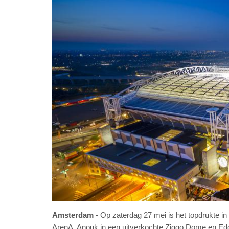
Amsterdam
Op zaterdag 27 mei is het topdrukte i
ArenA, Anouk in een uitverkochte Ziggo Dome en Eddie