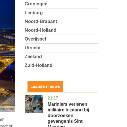
Groningen
Limburg
Noord-Brabant
Noord-Holland
Overijssel
Utrecht
Zeeland
Zuid-Holland
Laatste nieuws
21:17
buitenland
Mariniers verlenen
dam ArenA
militaire bijstand bij
doorzoeken
dam
gevangenis Sint
ordt er
Maarten