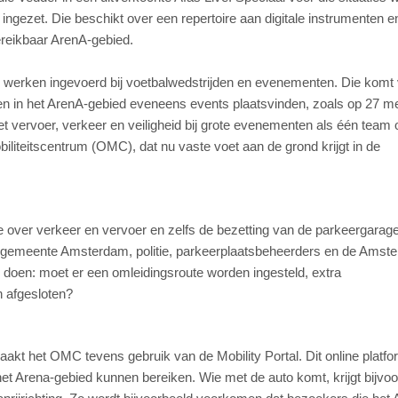
gezet. Die beschikt over een repertoire aan digitale instrumenten e
ereikbaar ArenA-gebied.
 werken ingevoerd bij voetbalwedstrijden en evenementen. Die komt 
n in het ArenA-gebied eveneens events plaatsvinden, zoals op 27 me
et vervoer, verkeer en veiligheid bij grote evenementen als één team
obiliteitscentrum (OMC), dat nu vaste voet aan de grond krijgt in de
e over verkeer en vervoer en zelfs de bezetting van de parkeergarag
de gemeente Amsterdam, politie, parkeerplaatsbeheerders en de Amst
doen: moet er een omleidingsroute worden ingesteld, extra
 afgesloten?
kt het OMC tevens gebruik van de Mobility Portal. Dit online platfo
t Arena-gebied kunnen bereiken. Wie met de auto komt, krijgt bijvoo