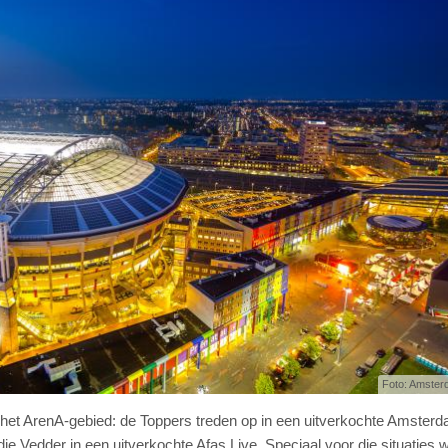
Foto: Amster
n het ArenA-gebied: de Toppers treden op in een uitverkochte Amster
 Vedder in een uitverkochte Afas Live. Speciaal voor die situaties w