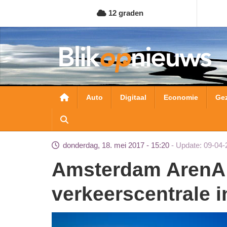
Overslaan
12 graden
en
naar
de
inhoud
gaan
Hoofdnavigatie
Auto
Digitaal
Economie
Ge
donderdag, 18. mei 2017 - 15:20
Update: 09-04-
Amsterdam ArenA zet pop-up
verkeerscentrale i