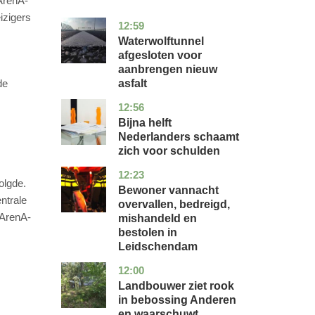
ArenA-
izigers
12:59
noord-
nieuws
holland
Waterwolftunnel
afgesloten voor
aanbrengen nieuw
asfalt
de
12:56
noord-
economie
holland
Bijna helft
Nederlanders schaamt
zich voor schulden
12:23
zuid-
nieuws
olgde.
holland
Bewoner vannacht
ntrale
overvallen, bedreigd,
 ArenA-
mishandeld en
bestolen in
Leidschendam
12:00
drenthe
nieuws
Landbouwer ziet rook
in bebossing Anderen
en waarschuwt