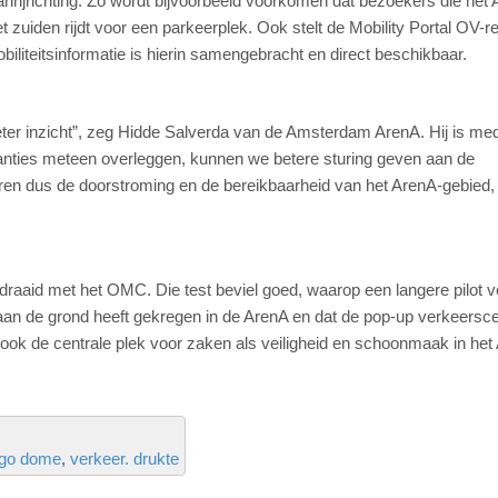
rijrichting. Zo wordt bijvoorbeeld voorkomen dat bezoekers die het 
 zuiden rijdt voor een parkeerplek. Ook stelt de Mobility Portal OV-re
biliteitsinformatie is hierin samengebracht en direct beschikbaar.
ter inzicht”, zeg Hidde Salverda van de Amsterdam ArenA. Hij is me
anties meteen overleggen, kunnen we betere sturing geven aan de
en dus de doorstroming en de bereikbaarheid van het ArenA-gebied,
edraaid met het OMC. Die test beviel goed, waarop een langere pilot v
 aan de grond heeft gekregen in de ArenA en dat de pop-up verkeersce
t ook de centrale plek voor zaken als veiligheid en schoonmaak in het
ggo dome
verkeer. drukte