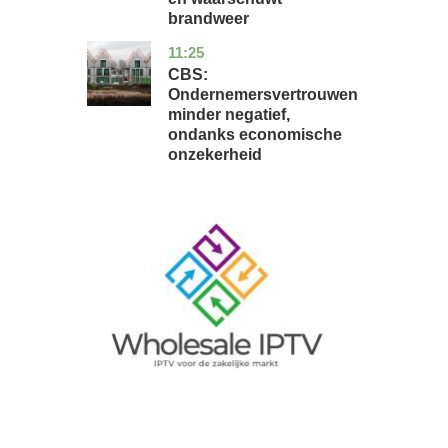
brandweer
11:25
zuid-
economie
holland
CBS:
Ondernemersvertrouwen
minder negatief,
ondanks economische
onzekerheid
Image