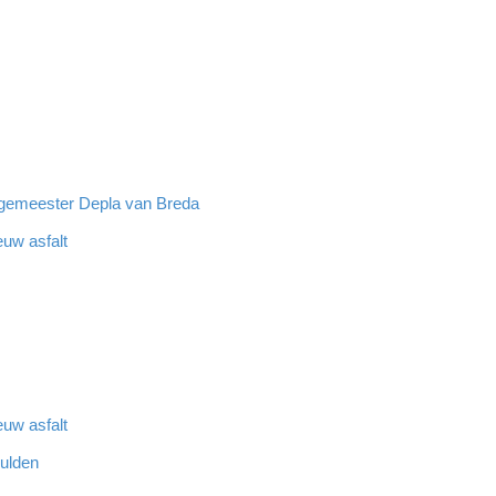
rgemeester Depla van Breda
euw asfalt
euw asfalt
hulden