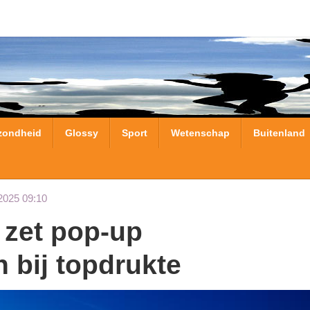
zondheid
Glossy
Sport
Wetenschap
Buitenland
2025 09:10
n bij topdrukte