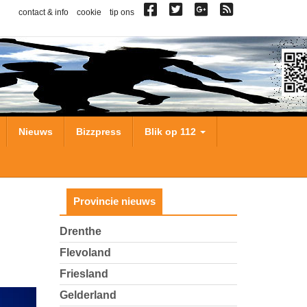
contact & info
cookie
tip ons
Nieuws
Bizzpress
Blik op 112
Provincie nieuws
Drenthe
Flevoland
Friesland
Gelderland