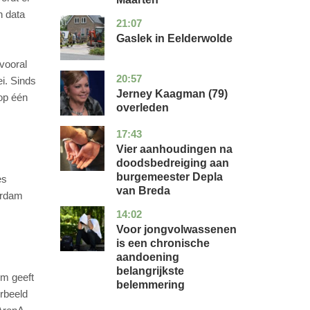
n data
21:07
drenthe
nieuws
Gaslek in Eelderwolde
vooral
20:57
noord-
glossy
i. Sinds
holland
Jerney Kaagman (79)
 op één
overleden
17:43
noord-
nieuws
brabant
Vier aanhoudingen na
doodsbedreiging aan
burgemeester Depla
es
van Breda
erdam
14:02
utrecht
gezondheid
Voor jongvolwassenen
is een chronische
aandoening
belangrijkste
rm geeft
belemmering
rbeeld