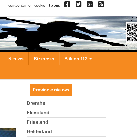
contact & info
cookie
tip ons
Nieuws
Bizzpress
Blik op 112
Provincie nieuws
Drenthe
Flevoland
Friesland
Gelderland