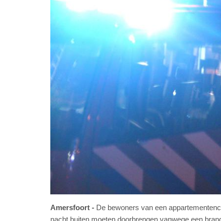
Amersfoort
De bewoners van een appartementencom
nacht buiten moeten doorbrengen vanwege een bran