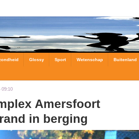
zondheid
Glossy
Sport
Wetenschap
Buitenland
 09:10
rand in berging