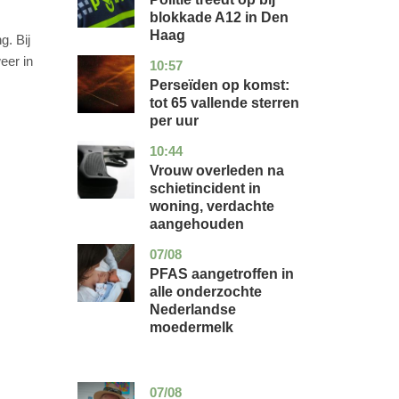
blokkade A12 in Den
Haag
. Bij
eer in
10:57
utrecht
nieuws
Perseïden op komst:
tot 65 vallende sterren
per uur
10:44
zuid-
nieuws
holland
Vrouw overleden na
schietincident in
woning, verdachte
aangehouden
07/08
utrecht
gezondheid
PFAS aangetroffen in
alle onderzochte
Nederlandse
moedermelk
07/08
noord-
glossy