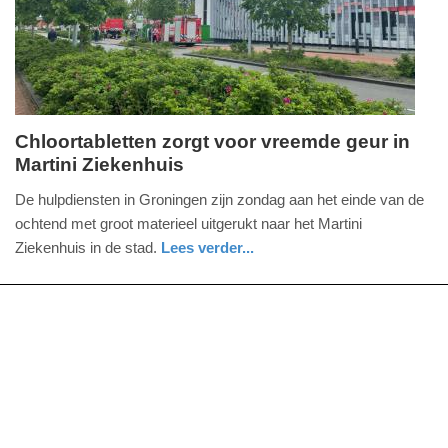
2025
09:10
Chloortabletten zorgt voor vreemde geur in
Martini Ziekenhuis
maandag,
24.
De hulpdiensten in Groningen zijn zondag aan het einde van de
mei
ochtend met groot materieel uitgerukt naar het Martini
2021
Ziekenhuis in de stad.
Lees verder...
-
nieuws
groningen
brandweer
12:58
Update:
09-
04-
2025
09:10