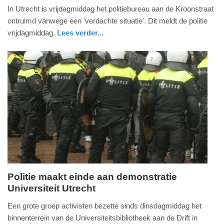
In Utrecht is vrijdagmiddag het politiebureau aan de Kroonstraat
januari
ontruimd vanwege een 'verdachte situatie'. Dit meldt de politie
2025
vrijdagmiddag.
Lees verder...
-
16:53
Update:
09-
04-
2025
09:10
Politie maakt einde aan demonstratie
Universiteit Utrecht
woensdag,
8.
Een grote groep activisten bezette sinds dinsdagmiddag het
mei
binnenterrein van de Universiteitsbibliotheek aan de Drift in