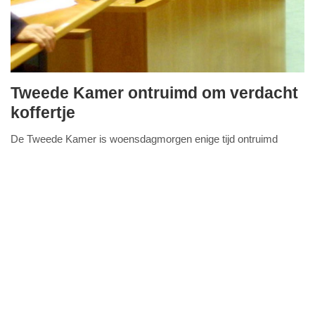
Tweede Kamer ontruimd om verdacht
woensdag,
koffertje
9.
De Tweede Kamer is woensdagmorgen enige tijd ontruimd
september
FullStack Studio
geweest vanwege een verdacht koffertje.
Lees verder...
2020
-
12:03
Update:
09-
04-
2025
09:10