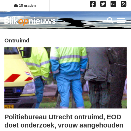
Overslaan
18 graden
en
naar
Toggl
de
inhoud
gaan
ontruimd
Politiebureau Utrecht ontruimd, EOD
vrijdag,
doet onderzoek, vrouw aangehouden
17.