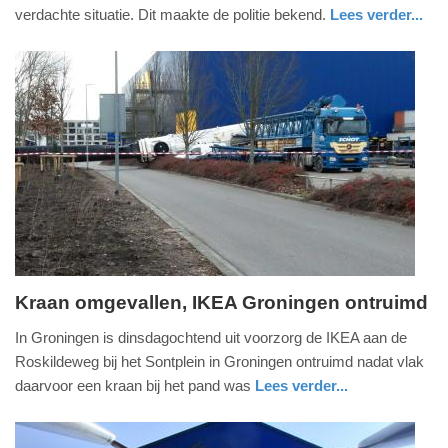
2022
verdachte situatie. Dit maakte de politie bekend.
Lees verder...
-
nieuws
zuid-
politie
09:35
holland
Update:
09-
04-
2025
09:10
Kraan omgevallen, IKEA Groningen ontruimd
dinsdag,
In Groningen is dinsdagochtend uit voorzorg de IKEA aan de
15.
Roskildeweg bij het Sontplein in Groningen ontruimd nadat vlak
februari
daarvoor een kraan bij het pand was
Lees verder...
2022
nieuws
groningen
brandweer
-
16:49