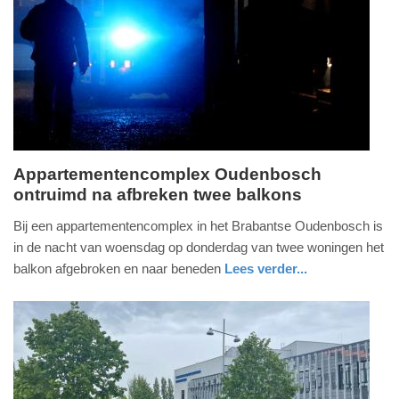
04-
2025
09:10
Appartementencomplex Oudenbosch
ontruimd na afbreken twee balkons
donderdag,
2.
Bij een appartementencomplex in het Brabantse Oudenbosch is
september
in de nacht van woensdag op donderdag van twee woningen het
2021
balkon afgebroken en naar beneden
Lees verder...
-
nieuws
noord-
20:02
brabant
Update:
09-
04-