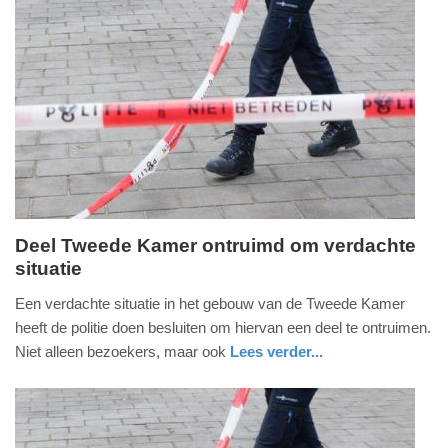
Update:
09-
04-
2025
09:10
Deel Tweede Kamer ontruimd om verdachte
situatie
donderdag,
13.
Een verdachte situatie in het gebouw van de Tweede Kamer
april
heeft de politie doen besluiten om hiervan een deel te ontruimen.
2023
Niet alleen bezoekers, maar ook
Lees verder...
-
nieuws
zuid-
politie
13:23
holland
Update: