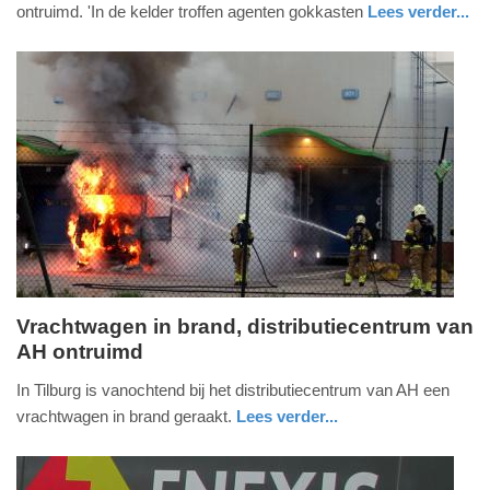
ontruimd. 'In de kelder troffen agenten gokkasten
Lees verder...
-
nieuws
noord-
politie
16:28
brabant
Update:
09-
04-
2025
09:10
Vrachtwagen in brand, distributiecentrum van
AH ontruimd
woensdag,
14.
In Tilburg is vanochtend bij het distributiecentrum van AH een
oktober
vrachtwagen in brand geraakt.
Lees verder...
2020
nieuws
noord-
-
brabant
09:03