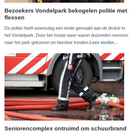
Bezoekers Vondelpark bekogelen politie met
flessen
woensdag,
24.
De politie heeft woensdag een einde gemaakt aan de drukte in
februari
het Vondelpark. Door het mooie weer waren duizenden mensen
2021
naar het park gekomen en hierdoor konden
Lees verder...
-
nieuws
noord-
politie
20:20
holland
Update:
09-
04-
2025
09:10
Seniorencomplex ontruimd om schuurbrand