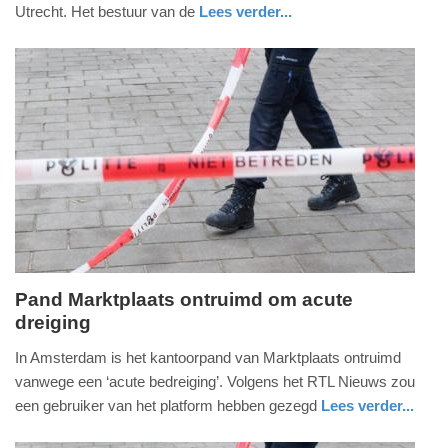
2024
Utrecht. Het bestuur van de
Lees verder...
-
nieuws
utrecht
politie
10:55
Update:
09-
04-
2025
09:10
Pand Marktplaats ontruimd om acute
dreiging
donderdag,
21.
In Amsterdam is het kantoorpand van Marktplaats ontruimd
maart
vanwege een ‘acute bedreiging’. Volgens het RTL Nieuws zou
2024
een gebruiker van het platform hebben gezegd
Lees verder...
-
nieuws
noord-
politie
15:54
holland