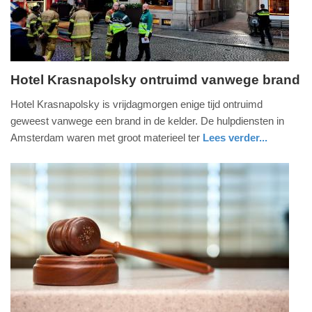
2025
09:10
Hotel Krasnapolsky ontruimd vanwege brand
vrijdag,
Hotel Krasnapolsky is vrijdagmorgen enige tijd ontruimd
21.
geweest vanwege een brand in de kelder. De hulpdiensten in
oktober
Amsterdam waren met groot materieel ter
Lees verder...
2022
nieuws
noord-
brandweer
-
holland
09:52
Update:
09-
04-
2025
09:10