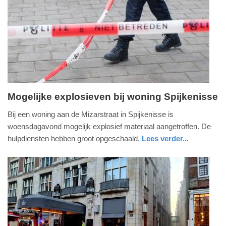
09-
04-
2025
09:10
Mogelijke explosieven bij woning Spijkenisse
woensdag,
Bij een woning aan de Mizarstraat in Spijkenisse is
30.
woensdagavond mogelijk explosief materiaal aangetroffen. De
november
hulpdiensten hebben groot opgeschaald.
Lees verder...
2022
nieuws
zuid-
politie
-
holland
19:45
Update:
09-
04-