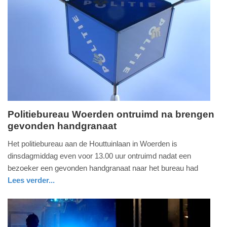
Update:
09-
04-
2025
09:10
Politiebureau Woerden ontruimd na brengen
gevonden handgranaat
dinsdag,
5.
Het politiebureau aan de Houttuinlaan in Woerden is
oktober
dinsdagmiddag even voor 13.00 uur ontruimd nadat een
2021
bezoeker een gevonden handgranaat naar het bureau had
-
Lees verder...
14:45
nieuws
utrecht
Update:
09-