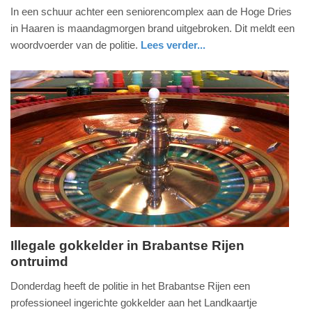
maandag,
In een schuur achter een seniorencomplex aan de Hoge Dries
18.
in Haaren is maandagmorgen brand uitgebroken. Dit meldt een
januari
woordvoerder van de politie.
Lees verder...
2021
nieuws
noord-
brandweer
-
brabant
08:17
Update:
09-
04-
2025
09:10
Illegale gokkelder in Brabantse Rijen
ontruimd
vrijdag,
16.
Donderdag heeft de politie in het Brabantse Rijen een
oktober
professioneel ingerichte gokkelder aan het Landkaartje
2020