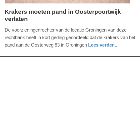
Krakers moeten pand in Oosterpoortwijk
verlaten
vrijdag,
15.
De voorzieningenrechter van de locatie Groningen van deze
juli
rechtbank heeft in kort geding geoordeeld dat de krakers van het
2022
pand aan de Oosterweg 83 in Groningen
Lees verder...
-
nieuws
groningen
21:16
Update:
09-
04-
2025
09:10