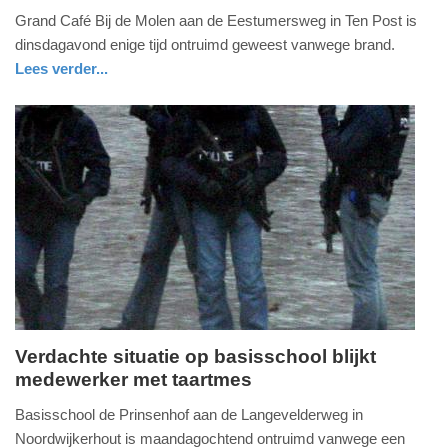
woensdag,
Grand Café Bij de Molen aan de Eestumersweg in Ten Post is
13.
dinsdagavond enige tijd ontruimd geweest vanwege brand.
april
Lees verder...
2022
nieuws
groningen
brandweer
-
10:11
Update:
09-
04-
2025
09:10
Verdachte situatie op basisschool blijkt
medewerker met taartmes
maandag,
4.
Basisschool de Prinsenhof aan de Langevelderweg in
april
Noordwijkerhout is maandagochtend ontruimd vanwege een