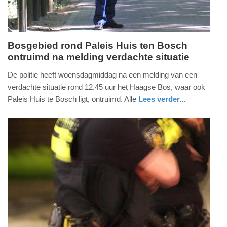
Bosgebied rond Paleis Huis ten Bosch
ontruimd na melding verdachte situatie
woensdag,
12.
De politie heeft woensdagmiddag na een melding van een
mei
verdachte situatie rond 12.45 uur het Haagse Bos, waar ook
2021
Paleis Huis te Bosch ligt, ontruimd. Alle
Lees verder...
-
nieuws
zuid-
politie
14:38
holland
Update:
09-
04-
2025
09:10