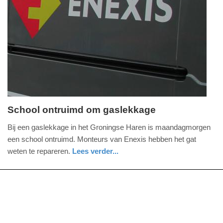
Update:
09-
04-
2025
09:10
School ontruimd om gaslekkage
maandag,
Bij een gaslekkage in het Groningse Haren is maandagmorgen
28.
een school ontruimd. Monteurs van Enexis hebben het gat
september
weten te repareren.
Lees verder...
2020
nieuws
groningen
brandweer
-
10:05
Update:
09-