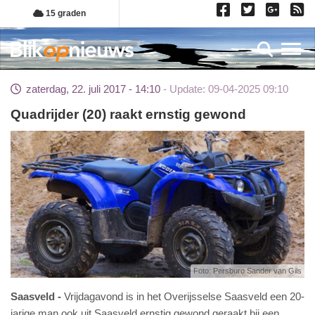
Overslaan
15 graden
en
naar
Toggl
de
inhoud
zaterdag, 22. juli 2017 - 14:10
Update: 09-04-2025 09:10
gaan
Quadrijder (20) raakt ernstig gewond
Foto: Persburo Sander van Gils
Saasveld
Vrijdagavond is in het Overijsselse Saasveld een 20-
jarige man ook uit Saasveld ernstig gewond geraakt bij een