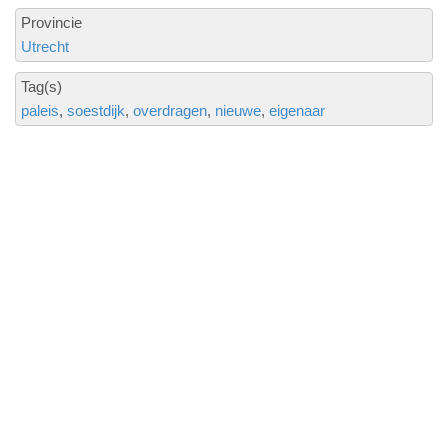
Provincie
Utrecht
Tag(s)
paleis
soestdijk
overdragen
nieuwe
eigenaar