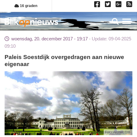
Overslaan
16 graden
en
naar
Toggl
de
inhoud
woensdag, 20. december 2017 - 19:17
Update: 09-04-2025
gaan
09:10
Paleis Soestdijk overgedragen aan nieuwe
eigenaar
Foto: Archief EHF