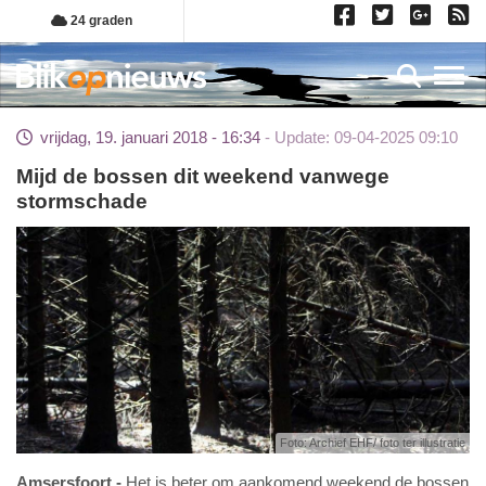
Overslaan
24 graden
en
naar
Toggl
de
inhoud
vrijdag, 19. januari 2018 - 16:34
Update: 09-04-2025 09:10
gaan
Mijd de bossen dit weekend vanwege
stormschade
Foto: Archief EHF/ foto ter illustratie
Amsersfoort
Het is beter om aankomend weekend de bossen