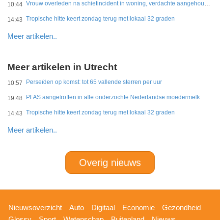
Vrouw overleden na schietincident in woning, verdachte aangehouden
10:44
Tropische hitte keert zondag terug met lokaal 32 graden
14:43
Meer artikelen..
Meer artikelen in Utrecht
Perseïden op komst: tot 65 vallende sterren per uur
10:57
PFAS aangetroffen in alle onderzochte Nederlandse moedermelk
19:48
Tropische hitte keert zondag terug met lokaal 32 graden
14:43
Meer artikelen..
Overig nieuws
Hoofdnavigatie
Nieuwsoverzicht
Auto
Digitaal
Economie
Gezondheid
Glossy
Sport
Wetenschap
Buitenland
Nieuws