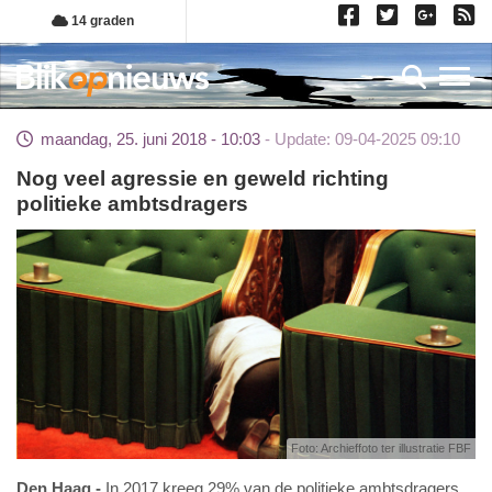
Overslaan
14 graden
en
naar
Toggl
de
inhoud
maandag, 25. juni 2018 - 10:03
Update: 09-04-2025 09:10
gaan
Nog veel agressie en geweld richting
politieke ambtsdragers
Foto: Archieffoto ter illustratie FBF
Den Haag
In 2017 kreeg 29% van de politieke ambtsdragers