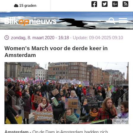
Overslaan
15 graden
en
naar
Toggl
de
inhoud
zondag, 8. maart 2020 - 16:18
Update: 09-04-2025 09:10
gaan
Women's March voor de derde keer in
Amsterdam
Foto: Bon
Amsterdam
Op de Dam in Amsterdam hadden zich