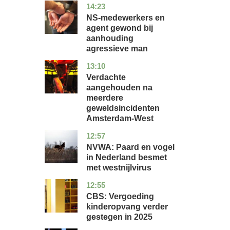
14:23
flevoland
nieuws
NS-medewerkers en
agent gewond bij
aanhouding
agressieve man
13:10
noord-
nieuws
holland
Verdachte
aangehouden na
meerdere
geweldsincidenten
Amsterdam-West
12:57
utrecht
nieuws
NVWA: Paard en vogel
in Nederland besmet
met westnijlvirus
12:55
zuid-
economie
holland
CBS: Vergoeding
kinderopvang verder
gestegen in 2025