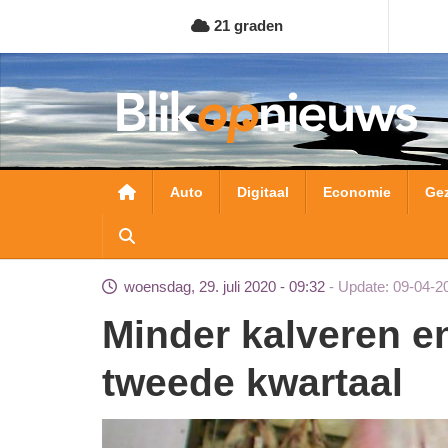
Overslaan
21 graden
en
naar
de
inhoud
gaan
Hoofdnavigatie
Auto
Digitaal
Economie
Ge
woensdag, 29. juli 2020 - 09:32
Update: 09-04-2
Minder kalveren en varkens geslacht in
tweede kwartaal