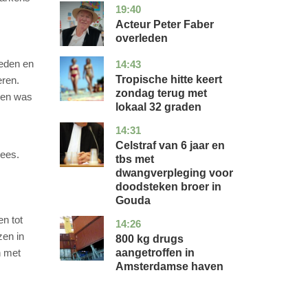
19:40
noord-
glossy
holland
Acteur Peter Faber
overleden
oeden en
14:43
utrecht
nieuws
Tropische hitte keert
eren.
zondag terug met
r en was
lokaal 32 graden
14:31
zuid-
nieuws
holland
Celstraf van 6 jaar en
lees.
tbs met
dwangverpleging voor
doodsteken broer in
Gouda
en tot
14:26
noord-
nieuws
holland
zen in
800 kg drugs
aangetroffen in
n met
Amsterdamse haven