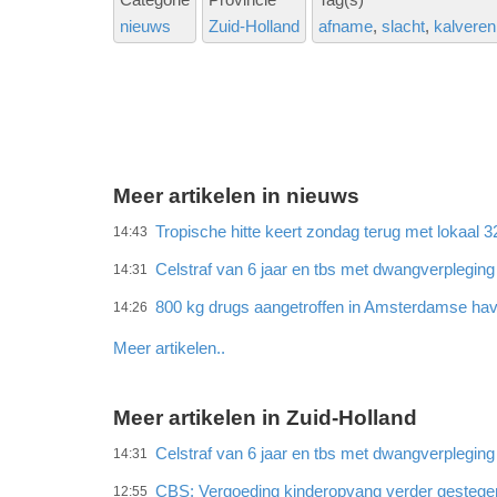
nieuws
Zuid-Holland
afname
slacht
kalveren
Meer artikelen in nieuws
Tropische hitte keert zondag terug met lokaal 
14:43
Celstraf van 6 jaar en tbs met dwangverplegin
14:31
800 kg drugs aangetroffen in Amsterdamse ha
14:26
Meer artikelen..
Meer artikelen in Zuid-Holland
Celstraf van 6 jaar en tbs met dwangverplegin
14:31
CBS: Vergoeding kinderopvang verder gestege
12:55