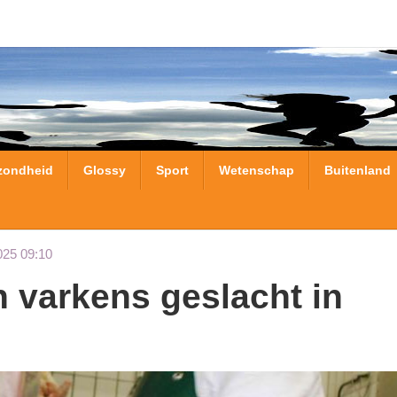
zondheid
Glossy
Sport
Wetenschap
Buitenland
025 09:10