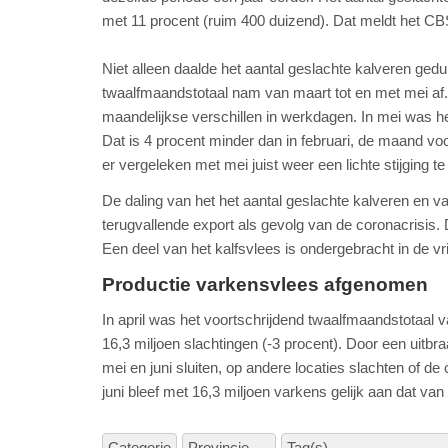
met 11 procent (ruim 400 duizend). Dat meldt het CBS
Niet alleen daalde het aantal geslachte kalveren ge
twaalfmaandstotaal nam van maart tot en met mei af.
maandelijkse verschillen in werkdagen. In mei was he
Dat is 4 procent minder dan in februari, de maand voo
er vergeleken met mei juist weer een lichte stijging te
De daling van het het aantal geslachte kalveren en 
terugvallende export als gevolg van de coronacrisis.
Een deel van het kalfsvlees is ondergebracht in de vr
Productie varkensvlees afgenomen
In april was het voortschrijdend twaalfmaandstotaal v
16,3 miljoen slachtingen (-3 procent). Door een uit
mei en juni sluiten, op andere locaties slachten of d
juni bleef met 16,3 miljoen varkens gelijk aan dat van
Categorie
Provincie
Tag(s)