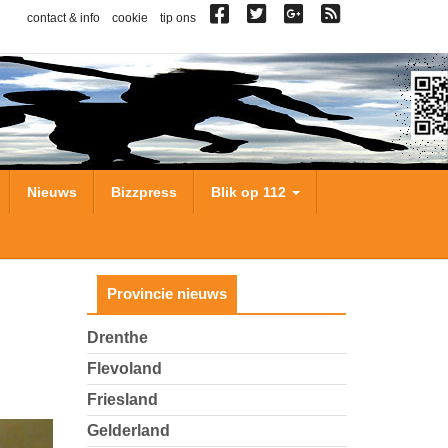
contact & info
cookie
tip ons
Nieuws
Bizzpress
Blik op 112
Provincie nieuws
Drenthe
Flevoland
Friesland
Gelderland