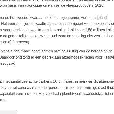
 op basis van voorlopige cijfers van de vleesproductie in 2020.
durende het tweede kwartaal, ook het zogenoemde voortschrijdend
 Het voortschrijdend twaalfmaandstotaal corrigeert voor seizoeninvl
t voortschrijdend twaalfmaandstotaal gedaald naar 1,58 miljoen kalv
r de gedeeltelijke lockdown. In juni zette deze daling niet verder doo
 zien (0,4 procent).
varkens sinds maart hangt samen met de sluiting van de horeca en de
 Daardoor ontstond er een gebrek aan afzetmogelijkheden voor kalfsv
iesopslag.
an het aantal geslachte varkens 16,8 miljoen, in mei was dit afgenom
braak van het coronavirus onder personeel moesten sommige slachthui
e capaciteit verminderen. Het voortschrijdend twaalfmaandstotaal tot e
 mei.