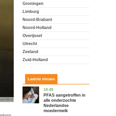
Groningen
Limburg
Noord-Brabant
Noord-Holland
Overijssel
Utrecht
Zeeland
Zuid-Holland
Laatste nieuws
19:48
utrecht
gezondheid
PFAS aangetroffen in
hief FBF.nl
alle onderzochte
Nederlandse
moedermelk
varkens