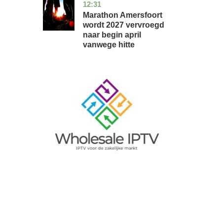
12:31
utrecht
nieuws
Marathon Amersfoort
wordt 2027 vervroegd
naar begin april
vanwege hitte
Image