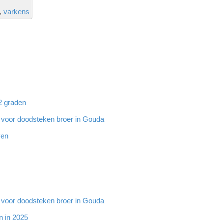
varkens
32 graden
g voor doodsteken broer in Gouda
ven
g voor doodsteken broer in Gouda
n in 2025