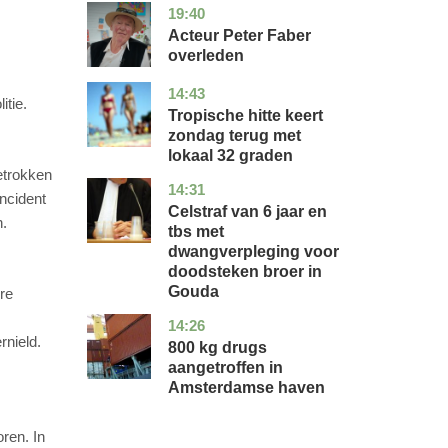
19:40
noord-
glossy
holland
Acteur Peter Faber
overleden
14:43
utrecht
nieuws
itie.
Tropische hitte keert
zondag terug met
lokaal 32 graden
etrokken
14:31
zuid-
nieuws
incident
holland
Celstraf van 6 jaar en
n.
tbs met
dwangverpleging voor
doodsteken broer in
Gouda
re
14:26
noord-
nieuws
nield.
holland
800 kg drugs
aangetroffen in
Amsterdamse haven
oren. In