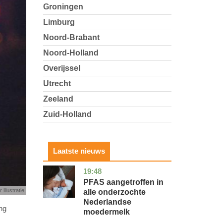
Groningen
Limburg
Noord-Brabant
Noord-Holland
Overijssel
Utrecht
Zeeland
Zuid-Holland
Laatste nieuws
19:48
utrecht
gezondheid
PFAS aangetroffen in
 illustratie
alle onderzochte
Nederlandse
ng
moedermelk