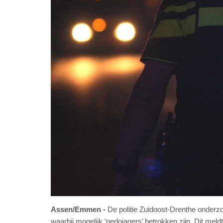
Assen/Emmen
De politie Zuidoost-Drenthe onderzo
waarbij mogelijk ‘pedojagers’ betrokken zijn. Dit meldt 