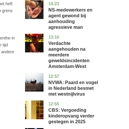
14:23
et heft
flevoland
nieuws
NS-medewerkers en
n grens
agent gewond bij
aanhouding
agressieve man
13:10
noord-
nieuws
enthe in
holland
Verdachte
 tijd
aangehouden na
f andere
meerdere
geweldsincidenten
Amsterdam-West
12:57
utrecht
nieuws
NVWA: Paard en vogel
in Nederland besmet
met westnijlvirus
12:55
zuid-
economie
holland
CBS: Vergoeding
kinderopvang verder
gestegen in 2025