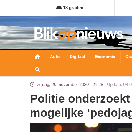
Overslaan
13 graden
en
naar
de
inhoud
gaan
Hoofdnavigatie
Auto
Digitaal
Economie
Ge
vrijdag, 20. november 2020 - 21:28
Update: 09-0
Politie onderzoekt 10 incidenten door
mogelijke ‘pedoja