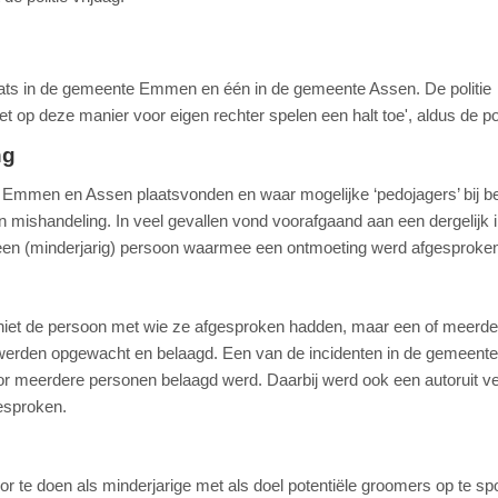
ats in de gemeente Emmen en één in de gemeente Assen. De politie
t op deze manier voor eigen rechter spelen een halt toe', aldus de pol
ng
n Emmen en Assen plaatsvonden en waar mogelijke ‘pedojagers’ bij b
n mishandeling. In veel gevallen vond voorafgaand aan een dergelijk 
 een (minderjarig) persoon waarmee een ontmoeting werd afgesproke
 niet de persoon met wie ze afgesproken hadden, maar een of meerde
erden opgewacht en belaagd. Een van de incidenten in de gemeente
 meerdere personen belaagd werd. Daarbij werd ook een autoruit ver
esproken.
oor te doen als minderjarige met als doel potentiële groomers op te sp