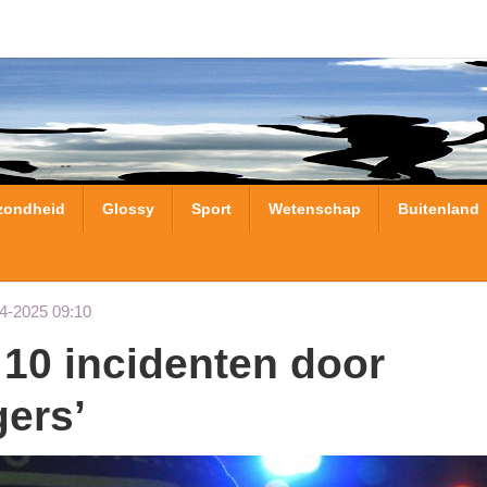
zondheid
Glossy
Sport
Wetenschap
Buitenland
4-2025 09:10
gers’