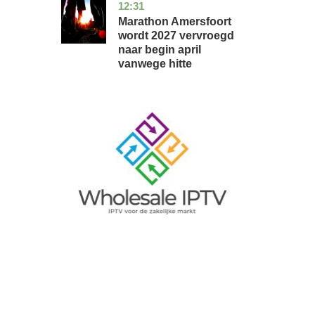
12:31
utrecht
nieuws
Marathon Amersfoort
wordt 2027 vervroegd
naar begin april
vanwege hitte
Image