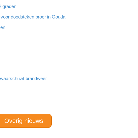
32 graden
g voor doodsteken broer in Gouda
ven
n waarschuwt brandweer
Overig nieuws