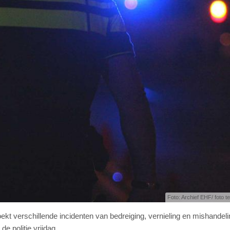
Foto: Archief EHF/ foto ter
ekt verschillende incidenten van bedreiging, vernieling en mishandeli
de politie vrijdag.