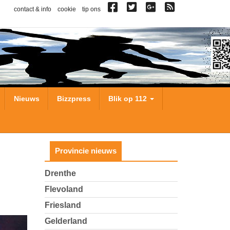
contact & info
cookie
tip ons
Nieuws
Bizzpress
Blik op 112
Provincie nieuws
Drenthe
Flevoland
Friesland
Gelderland