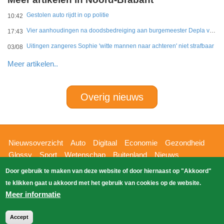
Gestolen auto rijdt in op politie
10:42
Vier aanhoudingen na doodsbedreiging aan burgemeester Depla van Breda
17:43
Uitingen zangeres Sophie 'witte mannen naar achteren' niet strafbaar
03/08
Meer artikelen..
Overig nieuws
Hoofdnavigatie
Nieuwsoverzicht
Auto
Digitaal
Economie
Gezondheid
Glossy
Sport
Wetenschap
Buitenland
Nieuws
Bizzpress
Blik op 112
Provincies
Weekoverzicht
Door gebruik te maken van deze website of door hiernaast op "Akkoord"
Copyright Blik Op Nieuws 2026
gehost
Zoeken
te klikken gaat u akkoord met het gebruik van cookies op de website.
EK-Media.nl
door
Meer informatie
Accept