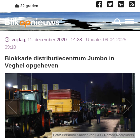
Overslaan
22 graden
en
naar
Toggl
de
inhoud
vrijdag, 11. december 2020 - 14:28
Update: 09-04-2025
gaan
09:10
Blokkade distributiecentrum Jumbo in
Veghel opgeheven
Foto: Persburo Sander van Gils / Remco Rooijakkers