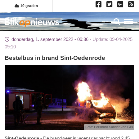
Overslaan
10 graden
en
naar
Toggl
de
inhoud
donderdag, 1. september 2022 - 09:36
Update: 09-04-2025
gaan
09:10
Bestelbus in brand Sint-Oedenrode
Foto: Persburo Sander van Gils
Sint-Oedenrode
De brandweer is woensdagnacht rond 2.45