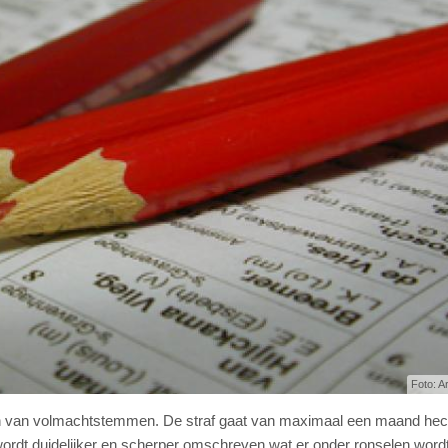
Foto: A
en van volmachtstemmen. De straf gaat van maximaal een maand hec
rdt duidelijker en scherper omschreven wat er onder ronselen word