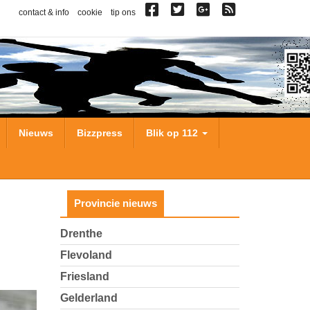
contact & info
cookie
tip ons
Nieuws
Bizzpress
Blik op 112
Provincie nieuws
Drenthe
Flevoland
Friesland
Gelderland