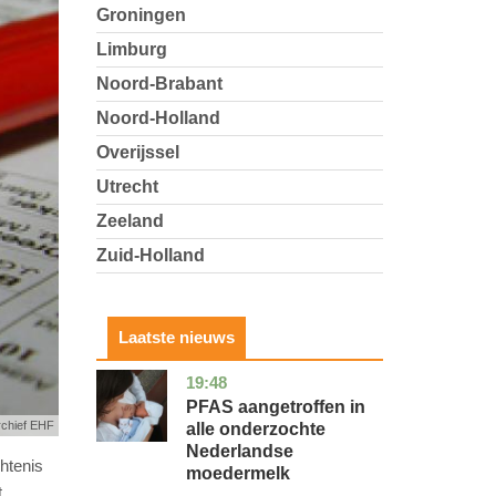
Groningen
Limburg
Noord-Brabant
Noord-Holland
Overijssel
Utrecht
Zeeland
Zuid-Holland
Laatste nieuws
19:48
utrecht
gezondheid
PFAS aangetroffen in
rchief EHF
alle onderzochte
Nederlandse
htenis
moedermelk
t