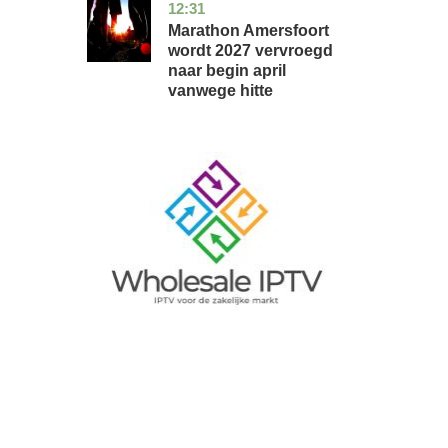
12:31
utrecht
nieuws
Marathon Amersfoort
wordt 2027 vervroegd
naar begin april
vanwege hitte
Image