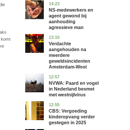
14:23
flevoland
nieuws
die
NS-medewerkers en
agent gewond bij
aanhouding
agressieve man
raks
13:10
noord-
nieuws
g komt
holland
Verdachte
ere
aangehouden na
r
meerdere
geweldsincidenten
Amsterdam-West
12:57
utrecht
nieuws
NVWA: Paard en vogel
in Nederland besmet
met westnijlvirus
12:55
zuid-
economie
holland
CBS: Vergoeding
kinderopvang verder
gestegen in 2025