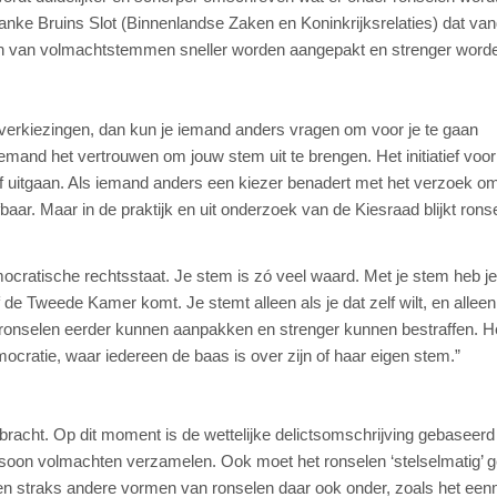
Hanke Bruins Slot (Binnenlandse Zaken en Koninkrijksrelaties) dat va
len van volmachtstemmen sneller worden aangepakt en strenger word
ns verkiezingen, dan kun je iemand anders vragen om voor je te gaan
and het vertrouwen om jouw stem uit te brengen. Het initiatief voor
lf uitgaan. Als iemand anders een kiezer benadert met het verzoek o
fbaar. Maar in de praktijk en uit onderzoek van de Kiesraad blijkt rons
mocratische rechtsstaat. Je stem is zó veel waard. Met je stem heb je
 de Tweede Kamer komt. Je stemt alleen als je dat zelf wilt, en alleen
e ronselen eerder kunnen aanpakken en strenger kunnen bestraffen. H
cratie, waar iedereen de baas is over zijn of haar eigen stem.”
gebracht. Op dit moment is de wettelijke delictsomschrijving gebaseerd
rsoon volmachten verzamelen. Ook moet het ronselen ‘stelselmatig’ 
len straks andere vormen van ronselen daar ook onder, zoals het een