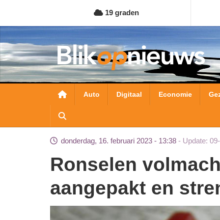
Overslaan
19 graden
en
naar
de
inhoud
gaan
Hoofdnavigatie
Auto
Digitaal
Economie
Ge
donderdag, 16. februari 2023 - 13:38
Update: 09
Ronselen volmachtstemmen sneller
aangepakt en stren