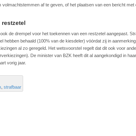
volmachtstemmen af te geven, of het plaatsen van een bericht met 
restzetel
dt ook de drempel voor het toekennen van een restzetel aangepast. St
zetel hebben behaald (100% van de kiesdeler) vóórdat zij in aanmerkin
ezingen al zo geregeld. Het wetsvoorstel regelt dat dit ook voor and
verkiezingen). De minister van BZK heeft dit al aangekondigd in haa
t vorig jaar.
m
strafbaar