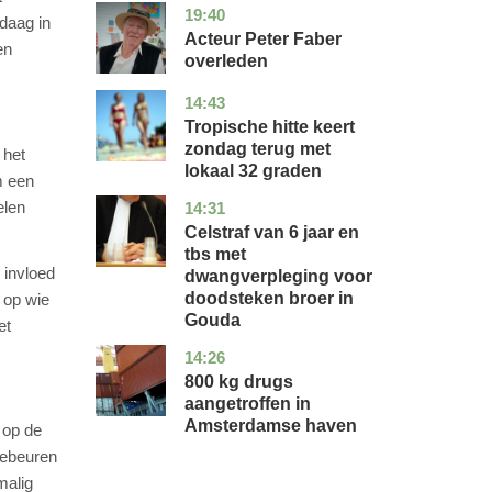
19:40
noord-
glossy
ndaag in
holland
Acteur Peter Faber
en
overleden
14:43
utrecht
nieuws
Tropische hitte keert
zondag terug met
 het
lokaal 32 graden
m een
elen
14:31
zuid-
nieuws
holland
Celstraf van 6 jaar en
tbs met
 invloed
dwangverpleging voor
doodsteken broer in
 op wie
Gouda
et
14:26
noord-
nieuws
holland
800 kg drugs
aangetroffen in
Amsterdamse haven
 op de
gebeuren
malig