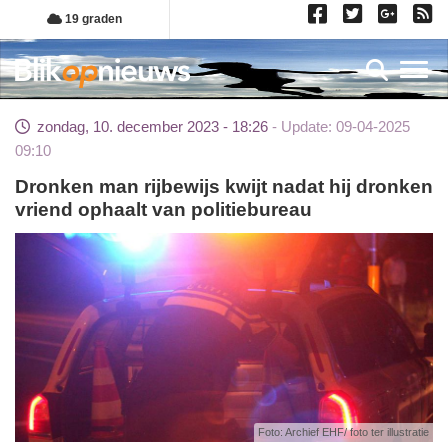
Overslaan
19 graden
en
naar
Toggl
de
inhoud
zondag, 10. december 2023 - 18:26
Update: 09-04-2025
gaan
09:10
Dronken man rijbewijs kwijt nadat hij dronken
vriend ophaalt van politiebureau
Foto: Archief EHF/ foto ter illustratie