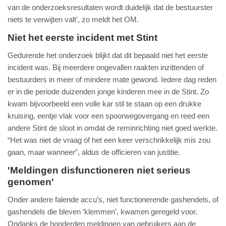
van de onderzoeksresultaten wordt duidelijk dat de bestuurster
niets te verwijten valt', zo meldt het OM.
Niet het eerste incident met Stint
Gedurende het onderzoek blijkt dat dit bepaald niet het eerste
incident was. Bij meerdere ongevallen raakten inzittenden of
bestuurders in meer of mindere mate gewond. Iedere dag reden
er in die periode duizenden jonge kinderen mee in de Stint. Zo
kwam bijvoorbeeld een volle kar stil te staan op een drukke
kruising, eentje vlak voor een spoorwegovergang en reed een
andere Stint de sloot in omdat de reminrichting niet goed werkte.
“Het was niet de vraag óf het een keer verschrikkelijk mis zou
gaan, maar wanneer”, aldus de officieren van justitie.
'Meldingen disfunctioneren niet serieus
genomen'
Onder andere falende accu’s, niet functionerende gashendels, of
gashendels die bleven ‘klemmen’, kwamen geregeld voor.
Ondanks de honderden meldingen van gebruikers aan de