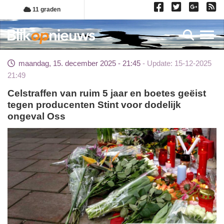
Overslaan
11 graden
en
naar
Toggl
de
inhoud
maandag, 15. december 2025 - 21:45
Update: 15-12-2025
gaan
21:49
Celstraffen van ruim 5 jaar en boetes geëist
tegen producenten Stint voor dodelijk
ongeval Oss