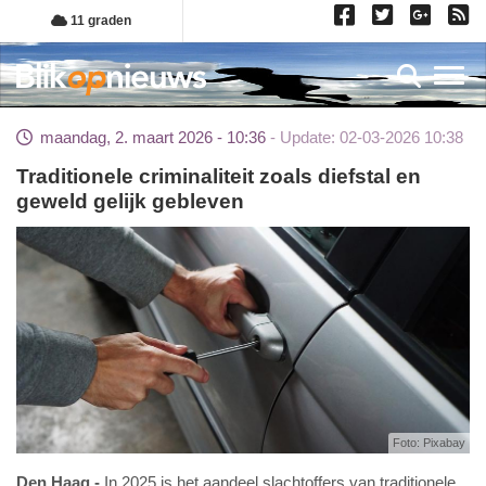
Overslaan
11 graden
en
naar
Toggl
de
inhoud
maandag, 2. maart 2026 - 10:36
Update: 02-03-2026 10:38
gaan
Traditionele criminaliteit zoals diefstal en
geweld gelijk gebleven
Foto: Pixabay
Den Haag
In 2025 is het aandeel slachtoffers van traditionele