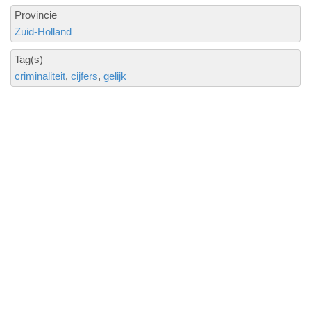
Provincie
Zuid-Holland
Tag(s)
criminaliteit
cijfers
gelijk