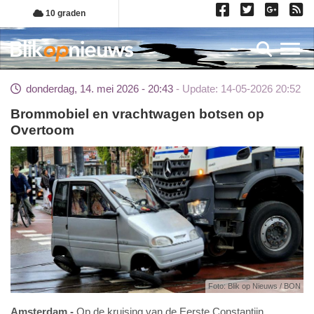
Overslaan
10 graden
en
naar
Toggl
de
inhoud
donderdag, 14. mei 2026 - 20:43
Update: 14-05-2026 20:52
gaan
Brommobiel en vrachtwagen botsen op
Overtoom
Foto: Blik op Nieuws / BON
Amsterdam
Op de kruising van de Eerste Constantijn