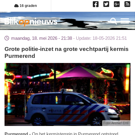
Overslaan
16 graden
en
naar
Toggl
de
inhoud
maandag, 18. mei 2026 - 21:38
Update: 18-05-2026 21:51
gaan
Grote politie-inzet na grote vechtpartij kermis
Purmerend
Foto: Archief EHF
Purmerend
Op het kermisterrein in Purmerend ontstond