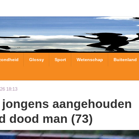
zondheid
Glossy
Sport
Wetenschap
Buitenland
26 18:13
d dood man (73)