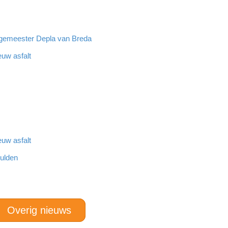
rgemeester Depla van Breda
euw asfalt
euw asfalt
hulden
Overig nieuws