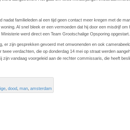
 nadat familieleden al een tijd geen contact meer kregen met de ma
 woning. Al snel bleek er een vermoeden dat hij door een misdrijf om 
Ministerie werd direct een Team Grootschalige Opsporing opgestart.
ning, er zijn gesprekken gevoerd met omwonenden en ook camerabeeld
ar twee verdachten, die op donderdag 14 mei op straat werden aange
j zijn vandaag voorgeleid aan de rechter commissaris, die heeft besli
ige
dood
man
amsterdam