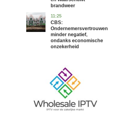
brandweer
11:25
zuid-
economie
holland
CBS:
Ondernemersvertrouwen
minder negatief,
ondanks economische
onzekerheid
Image