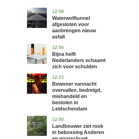
12:59
noord-
nieuws
holland
Waterwolftunnel
afgesloten voor
aanbrengen nieuw
asfalt
12:56
noord-
economie
holland
Bijna helft
Nederlanders schaamt
zich voor schulden
12:23
zuid-
nieuws
holland
Bewoner vannacht
overvallen, bedreigd,
mishandeld en
bestolen in
Leidschendam
12:00
drenthe
nieuws
Landbouwer ziet rook
in bebossing Anderen
en waarschuwt