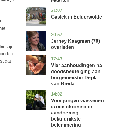
21:07
drenthe
nieuws
Gaslek in Eelderwolde
n.
het
20:57
noord-
glossy
holland
Jerney Kaagman (79)
en zijn
overleden
houden.
17:43
noord-
nieuws
st dat
brabant
Vier aanhoudingen na
doodsbedreiging aan
burgemeester Depla
van Breda
14:02
utrecht
gezondheid
Voor jongvolwassenen
is een chronische
aandoening
belangrijkste
belemmering