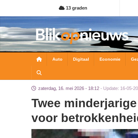
Overslaan
13 graden
en
naar
de
inhoud
gaan
Hoofdnavigatie
Auto
Digitaal
Economie
Ge
zaterdag, 16. mei 2026 - 18:12
Update: 16-05-20
Twee minderjarige jongens aangehouden
voor betrokkenhei