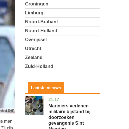
Groningen
Limburg
Noord-Brabant
Noord-Holland
Overijssel
Utrecht
Zeeland
Zuid-Holland
Laatste nieuws
21:17
buitenland
Mariniers verlenen
rchief EHF
militaire bijstand bij
doorzoeken
ge man,
gevangenis Sint
ij zijn
Maarten