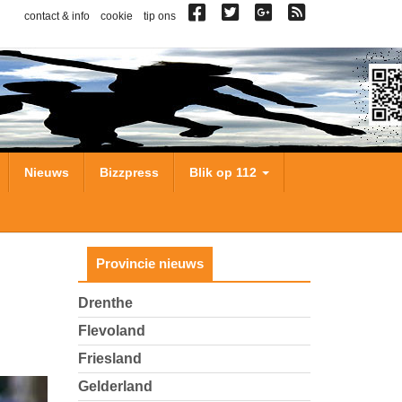
contact & info
cookie
tip ons
Nieuws
Bizzpress
Blik op 112
Provincie nieuws
Drenthe
Flevoland
Friesland
Gelderland