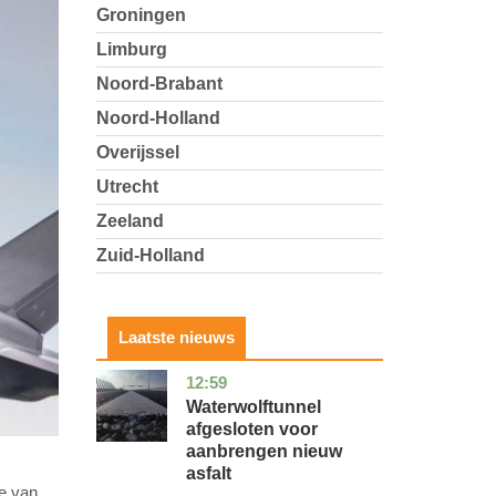
Groningen
Limburg
Noord-Brabant
Noord-Holland
Overijssel
Utrecht
Zeeland
Zuid-Holland
Laatste nieuws
12:59
noord-
nieuws
holland
Waterwolftunnel
afgesloten voor
aanbrengen nieuw
asfalt
ie van