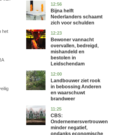
12:56
noord-
economie
holland
Bijna helft
Nederlanders schaamt
zich voor schulden
n het
12:23
zuid-
nieuws
holland
Bewoner vannacht
overvallen, bedreigd,
mishandeld en
bestolen in
RA
Leidschendam
12:00
drenthe
nieuws
Landbouwer ziet rook
in bebossing Anderen
eilig
en waarschuwt
brandweer
11:25
zuid-
economie
holland
CBS:
Ondernemersvertrouwen
minder negatief,
ondanks economische