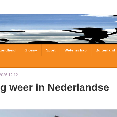
zondheid
Glossy
Sport
Wetenschap
Buitenland
2026 12:12