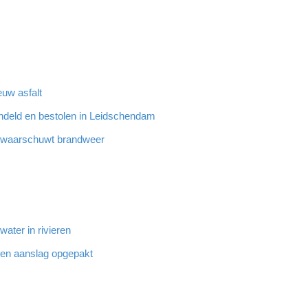
euw asfalt
ndeld en bestolen in Leidschendam
n waarschuwt brandweer
ater in rivieren
den aanslag opgepakt