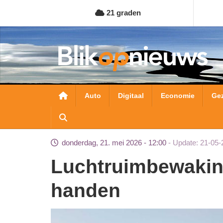
Overslaan
21 graden
en
naar
de
inhoud
gaan
Hoofdnavigatie
Auto
Digitaal
Economie
Ge
donderdag, 21. mei 2026 - 12:00
Update: 21-05-
Luchtruimbewaking weer in Nederlandse
handen