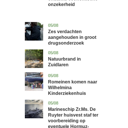
onzekerheid
05/08
zuid-
nieuws
holland
Zes verdachten
aangehouden in groot
drugsonderzoek
05/08
drenthe
nieuws
Natuurbrand in
Zuidlaren
05/08
utrecht
nieuws
Romeinen komen naar
Wilhelmina
Kinderziekenhuis
05/08
zuid-
nieuws
holland
Marineschip Zr.Ms. De
Ruyter huisvest staf ter
voorbereiding op
eventuele Hormuz-