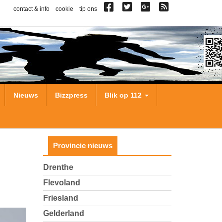
contact & info
cookie
tip ons
Nieuws
Bizzpress
Blik op 112
Provincie nieuws
Drenthe
Flevoland
Friesland
Gelderland