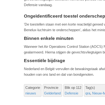
Defensie vandaag.
Ongeïdentificeerd toestel ondersche
'De toestellen staan met een korte reactietijd gereed 
Benelux-luchtruim te onderscheppen', aldus het minis
Binnen enkele minuten
Wanneer het Air Operations Control Station (AOCS) 
gealarmeerd. Hierna stijgen de gevechtsvliegtuigen 
Essentiële bijdrage
Nederland en België vervullen de bewakingstaak afwis
houden van ons land en dat van bondgenoten.
Categorie
Provincie
Blik op 112
Tag(s)
nieuws
Gelderland
Defensie
qra
Nieuw-Mi