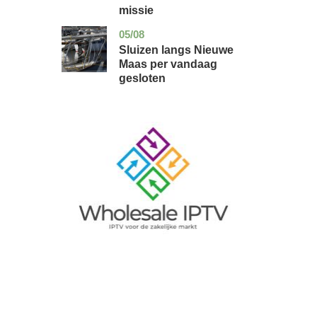
missie
05/08
zuid-
nieuws
holland
Sluizen langs Nieuwe
Maas per vandaag
gesloten
Image