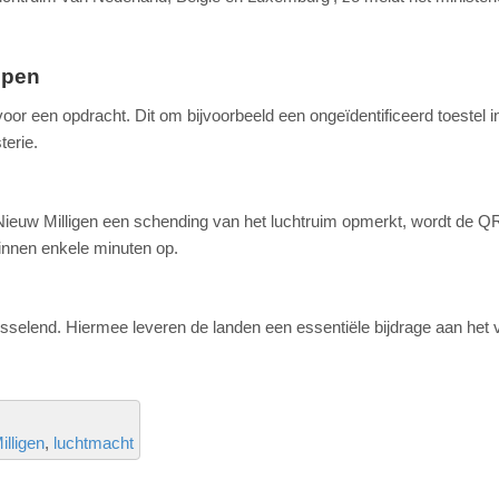
ppen
voor een opdracht. Dit om bijvoorbeeld een ongeïdentificeerd toestel i
terie.
Nieuw Milligen een schending van het luchtruim opmerkt, wordt de Q
binnen enkele minuten op.
selend. Hiermee leveren de landen een essentiële bijdrage aan het v
lligen
luchtmacht