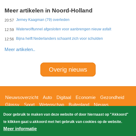
Meer artikelen in Noord-Holland
Jerney Kaagman (79) overleden
20:57
Waterwolftunnel afgesloten voor aanbrengen nieuw asfalt
12:59
Bijna helft Nederlanders schaamt zich voor schulden
12:56
Meer artikelen..
Overig nieuws
Hoofdnavigatie
Nieuwsoverzicht
Auto
Digitaal
Economie
Gezondheid
Glossy
Sport
Wetenschap
Buitenland
Nieuws
Bizzpress
Blik op 112
Provincies
Weekoverzicht
Door gebruik te maken van deze website of door hiernaast op "Akkoord"
Copyright Blik Op Nieuws 2026
gehost
Zoeken
te klikken gaat u akkoord met het gebruik van cookies op de website.
EK-Media.nl
door
Meer informatie