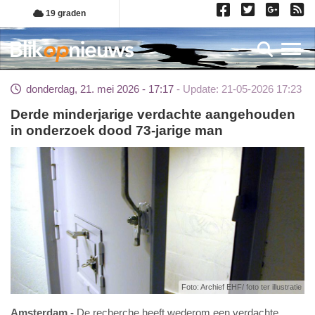
Overslaan
19 graden
en
naar
Toggl
de
inhoud
donderdag, 21. mei 2026 - 17:17
Update: 21-05-2026 17:23
gaan
Derde minderjarige verdachte aangehouden
in onderzoek dood 73-jarige man
Foto: Archief EHF/ foto ter illustratie
Amsterdam
De recherche heeft wederom een verdachte