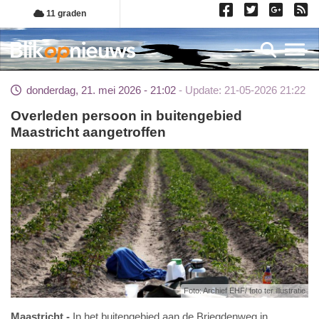
Overslaan
11 graden
en
naar
Toggl
de
inhoud
donderdag, 21. mei 2026 - 21:02
Update: 21-05-2026 21:22
gaan
Overleden persoon in buitengebied
Maastricht aangetroffen
Foto: Archief EHF/ foto ter illustratie
Maastricht
In het buitengebied aan de Briegdenweg in