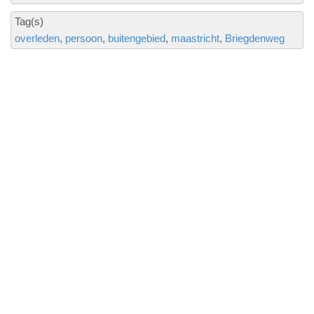
Tag(s)
overleden
persoon
buitengebied
maastricht
Briegdenweg