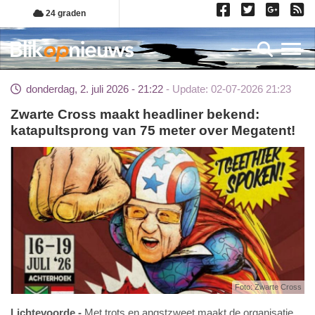
Overslaan
24 graden
en
naar
Toggl
de
inhoud
donderdag, 2. juli 2026 - 21:22
Update: 02-07-2026 21:23
gaan
Zwarte Cross maakt headliner bekend:
katapultsprong van 75 meter over Megatent!
Foto: Zwarte Cross
Lichtevoorde
Met trots en angstzweet maakt de organisatie