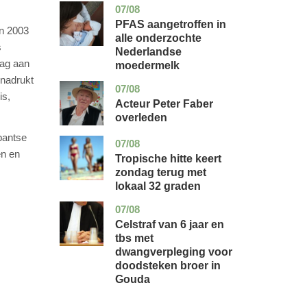
07/08
utrecht
gezondheid
PFAS aangetroffen in
in 2003
alle onderzochte
s
Nederlandse
dag aan
moedermelk
enadrukt
07/08
noord-
glossy
is,
holland
Acteur Peter Faber
overleden
bantse
07/08
utrecht
nieuws
en en
Tropische hitte keert
zondag terug met
lokaal 32 graden
07/08
zuid-
nieuws
holland
Celstraf van 6 jaar en
tbs met
dwangverpleging voor
doodsteken broer in
Gouda