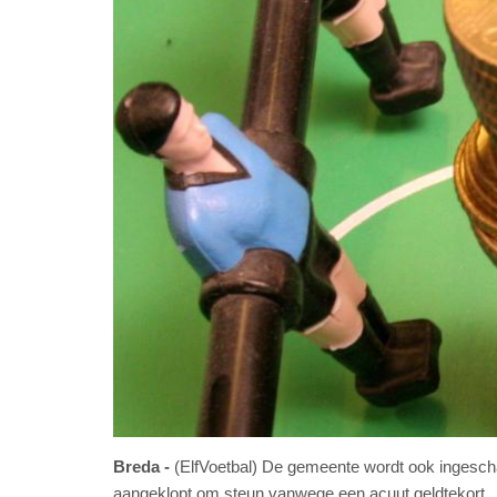
Breda
(ElfVoetbal) De gemeente wordt ook ingescha
aangeklopt om steun vanwege een acuut geldtekort.