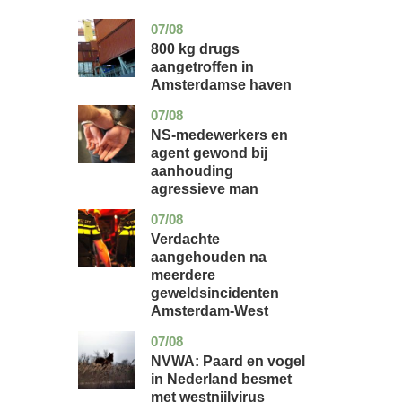
07/08
noord-
nieuws
holland
800 kg drugs
aangetroffen in
Amsterdamse haven
07/08
flevoland
nieuws
NS-medewerkers en
agent gewond bij
aanhouding
agressieve man
07/08
noord-
nieuws
holland
Verdachte
aangehouden na
meerdere
geweldsincidenten
Amsterdam-West
07/08
utrecht
nieuws
NVWA: Paard en vogel
in Nederland besmet
met westnijlvirus