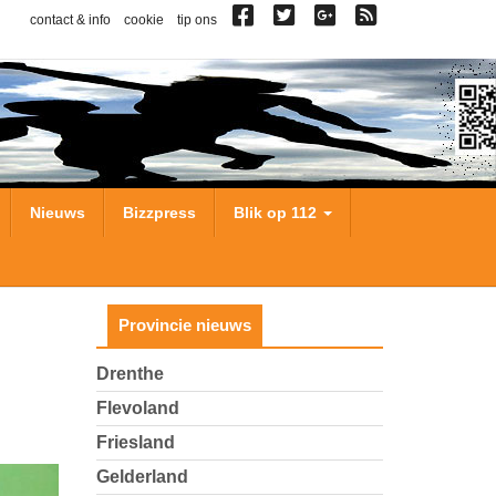
contact & info
cookie
tip ons
Nieuws
Bizzpress
Blik op 112
Provincie nieuws
Drenthe
Flevoland
Friesland
Gelderland