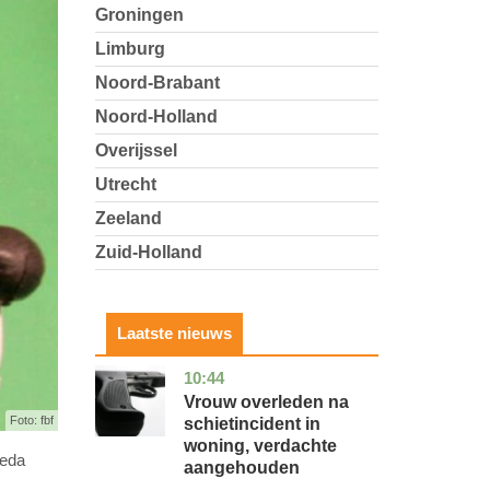
Groningen
Limburg
Noord-Brabant
Noord-Holland
Overijssel
Utrecht
Zeeland
Zuid-Holland
Laatste nieuws
10:44
zuid-
nieuws
holland
Vrouw overleden na
Foto: fbf
schietincident in
woning, verdachte
reda
aangehouden