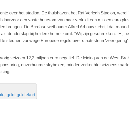
nte over het stadion. De thuishaven, het Rat Verlegh Stadion, werd 
l daarvoor een vaste huursom van naar verluidt een miljoen euro plu
len brengen. De Bredase wethouder Alfred Arbouw schrijft dat maan
als donderslag bij heldere hemel komt. "Wij zijn geschrokken." Hij b
 te steunen vanwege Europese regels over staatssteun 'zeer gering' 
rig seizoen 12,2 miljoen euro negatief. De leiding van de West-Bra
 sponsoring, onverhuurde skyboxen, minder verkochte seizoenskaart
ssing.
te
geld
geldtekort