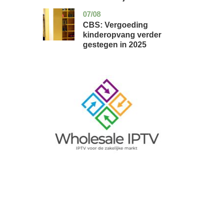
07/08
zuid-
economie
holland
CBS: Vergoeding
kinderopvang verder
gestegen in 2025
Image