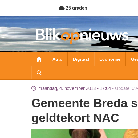
Overslaan
25 graden
en
naar
de
inhoud
gaan
Hoofdnavigatie
Auto
Digitaal
Economie
Ge
maandag, 4. november 2013 - 17:04
Update: 09
Gemeente Breda schrikt van acuut
geldtekort NAC