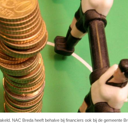
keld. NAC Breda heeft behalve bij financiers ook bij de gemeente B