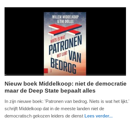
-
nieuws
zeeland
19:55
Update:
09-
04-
2025
09:10
Nieuw boek Middelkoop: niet de democratie
maar de Deep State bepaalt alles
donderdag,
14.
In zijn nieuwe boek: 'Patronen van bedrog. Niets is wat het lijkt.'
juni
schrijft Middelkoop dat in de meeste landen niet de
2018
democratisch gekozen leiders de dienst
Lees verder...
-
nieuws
noord-
14:03
holland