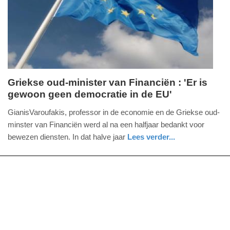
04-
2025
09:10
Griekse oud-minister van Financiën : 'Er is
gewoon geen democratie in de EU'
maandag,
20.
GianisVaroufakis, professor in de economie en de Griekse oud-
juni
minster van Financiën werd al na een halfjaar bedankt voor
2016
bewezen diensten. In dat halve jaar
Lees verder...
-
buitenland
22:18
Update:
09-
04-
2025
09:10