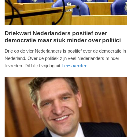
Driekwart Nederlanders positief over
democratie maar stuk minder over politici
vrijdag,
2.
Drie op de vier Nederlanders is positief over de democratie in
oktober
Nederland. Over de politiek zijn veel Nederlanders minder
2015
tevreden. Dit blijkt vrijdag uit
Lees verder...
-
zuid-
09:13
holland
Update:
09-
04-
2025
09:10