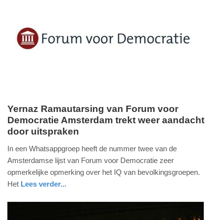
Update:
09-
04-
2025
09:10
Yernaz Ramautarsing van Forum voor
Democratie Amsterdam trekt weer aandacht
vrijdag,
door uitspraken
2.
maart
In een Whatsappgroep heeft de nummer twee van de
2018
Amsterdamse lijst van Forum voor Democratie zeer
-
opmerkelijke opmerking over het IQ van bevolkingsgroepen.
20:26
Het
Lees verder...
nieuws
noord-
Update:
holland
09-