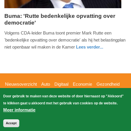
Buma: 'Rutte bedenkelijke opvatting over
democratie'
zondag,
14.
Volgens CDA-leider Buma toont premier Mark Rutte een
juni
'bedenkelijke opvatting over democratie' als hij het belastingplan
2015
niet openbaar wil maken in de Kamer
Lees verder...
-
noord-
15:21
holland
Update:
09-
Hoofdnavigatie
Nieuwsoverzicht
Auto
Digitaal
Economie
Gezondheid
04-
Glossy
Sport
Wetenschap
Buitenland
Nieuws
2025
Door gebruik te maken van deze website of door hiernaast op "Akkoord"
Bizzpress
Blik op 112
Provincies
Weekoverzicht
09:10
te klikken gaat u akkoord met het gebruik van cookies op de website.
Copyright Blik Op Nieuws 2026
gehost
Zoeken
Meer informatie
EK-Media.nl
door
Accept