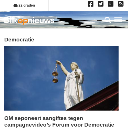
Overslaan
22 graden
en
naar
Toggl
de
inhoud
gaan
democratie
OM seponeert aangiftes tegen
campagnevideo’s Forum voor Democratie
vrijdag,