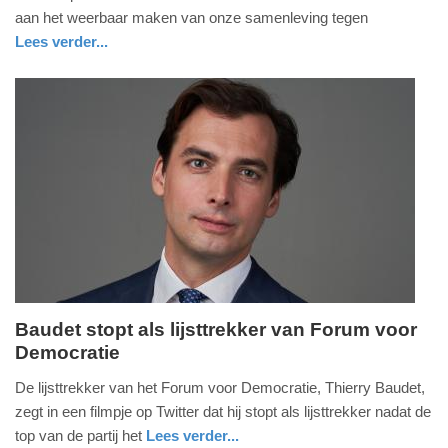
2021
aan het weerbaar maken van onze samenleving tegen
-
Lees verder...
15:50
nieuws
zuid-
holland
Update:
09-
04-
2025
09:10
Baudet stopt als lijsttrekker van Forum voor
Democratie
maandag,
23.
De lijsttrekker van het Forum voor Democratie, Thierry Baudet,
november
zegt in een filmpje op Twitter dat hij stopt als lijsttrekker nadat de
2020
top van de partij het
Lees verder...