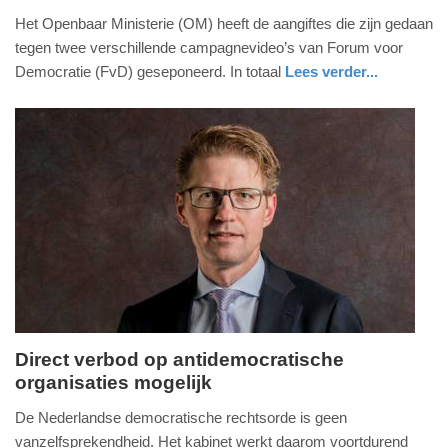
17.
Het Openbaar Ministerie (OM) heeft de aangiftes die zijn gedaan
april
tegen twee verschillende campagnevideo’s van Forum voor
2026
Democratie (FvD) geseponeerd. In totaal
Lees verder...
-
nieuws
zuid-
20:50
holland
Update:
17-
04-
2026
20:52
Direct verbod op antidemocratische
organisaties mogelijk
dinsdag,
22.
De Nederlandse democratische rechtsorde is geen
juni
vanzelfsprekendheid. Het kabinet werkt daarom voortdurend