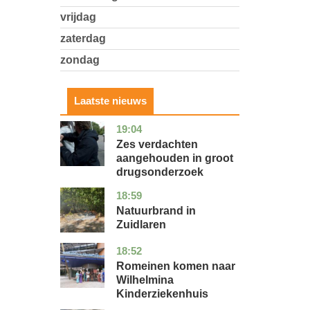
vrijdag
zaterdag
zondag
Laatste nieuws
19:04
zuid-
nieuws
holland
Zes verdachten
aangehouden in groot
drugsonderzoek
18:59
drenthe
nieuws
Natuurbrand in
Zuidlaren
18:52
utrecht
nieuws
Romeinen komen naar
Wilhelmina
Kinderziekenhuis