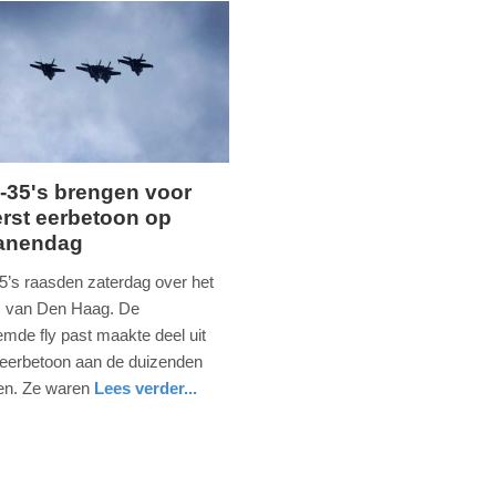
F-35's brengen voor
erst eerbetoon op
g,
ranendag
35’s raasden zaterdag over het
 van Den Haag. De
mde fly past maakte deel uit
 eerbetoon aan de duizenden
en. Ze waren
Lees verder...