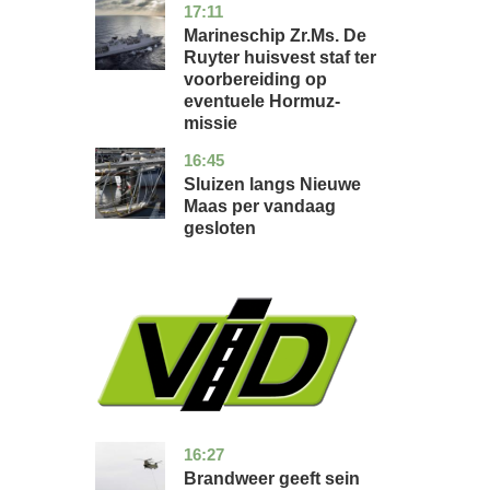
17:11
zuid-
nieuws
holland
Marineschip Zr.Ms. De
Ruyter huisvest staf ter
voorbereiding op
eventuele Hormuz-
missie
16:45
zuid-
nieuws
holland
Sluizen langs Nieuwe
Maas per vandaag
gesloten
16:27
limburg
nieuws
Brandweer geeft sein