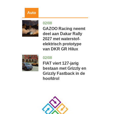
Auto
02/08
auto
GAZOO Racing neemt
deel aan Dakar Rally
2027 met waterstof-
elektrisch prototype
van DKR GR Hilux
02/08
auto
FIAT viert 127-jarig
bestaan met Grizzly en
Grizzly Fastback in de
hoofdrol
Image