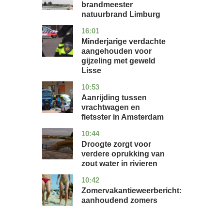
brandmeester
natuurbrand Limburg
16:01
zuid-
nieuws
holland
Minderjarige verdachte
aangehouden voor
gijzeling met geweld
Lisse
10:53
noord-
nieuws
holland
Aanrijding tussen
vrachtwagen en
fietsster in Amsterdam
10:44
gelderland
nieuws
Droogte zorgt voor
verdere oprukking van
zout water in rivieren
10:42
utrecht
nieuws
Zomervakantieweerbericht:
aanhoudend zomers