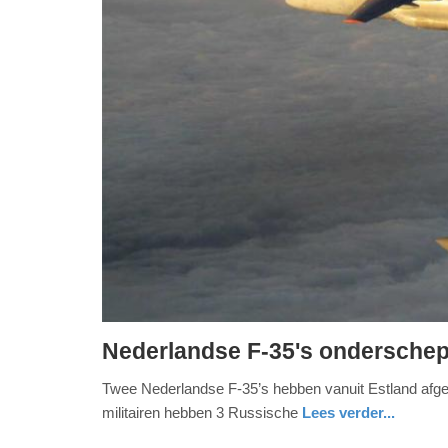
Nederlandse F-35's onderschep
maandag,
Twee Nederlandse F-35’s hebben vanuit Estland afge
9.
militairen hebben 3 Russische
Lees verder...
december
2024