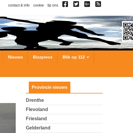
contact & info
cookie
tip ons
Nieuws
Bizzpress
Blik op 112
Provincie nieuws
Drenthe
Flevoland
Friesland
Gelderland