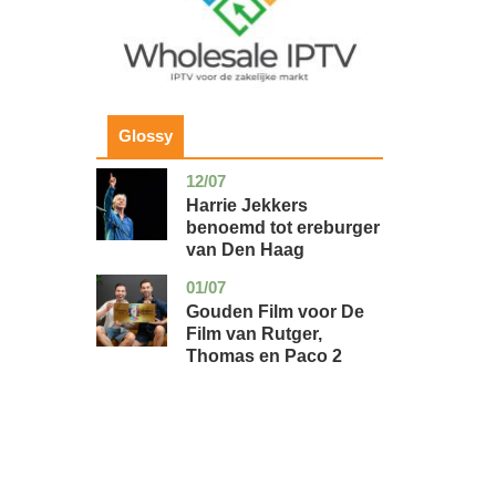
Glossy
12/07
zuid-
glossy
holland
Harrie Jekkers
benoemd tot ereburger
van Den Haag
01/07
utrecht
glossy
Gouden Film voor De
Film van Rutger,
Thomas en Paco 2