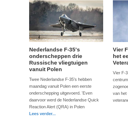
-
17:54
Update:
09-
04-
2025
Nederlandse F-35's
Vier 
09:10
onderscheppen drie
het e
maandag,
zaterda
Russische vliegtuigen
Vete
13.
25.
vanuit Polen
februari
juni
Vier F-
2023
2022
Twee Nederlandse F-35’s hebben
centrum
-
-
maandag vanuit Polen een eerste
zogenoe
21:52
22:50
onderschepping uitgevoerd. 'Even
van het
daarvoor werd de Nederlandse Quick
veteran
Update:
Update:
nieuws
zuid-
defensie
Reaction Alert (QRA) in Polen
09-
09-
holland
Lees verder...
04-
04-
nieuws
zuid-
2025
2025
holland