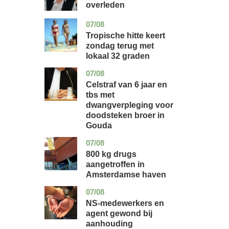
overleden
07/08
utrecht
nieuws
Tropische hitte keert
zondag terug met
lokaal 32 graden
07/08
zuid-
nieuws
holland
Celstraf van 6 jaar en
tbs met
dwangverpleging voor
doodsteken broer in
Gouda
07/08
noord-
nieuws
holland
800 kg drugs
aangetroffen in
Amsterdamse haven
07/08
flevoland
nieuws
NS-medewerkers en
agent gewond bij
aanhouding