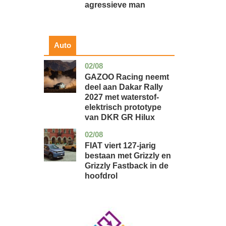
agressieve man
Auto
02/08
auto
GAZOO Racing neemt
deel aan Dakar Rally
2027 met waterstof-
elektrisch prototype
van DKR GR Hilux
02/08
auto
FIAT viert 127-jarig
bestaan met Grizzly en
Grizzly Fastback in de
hoofdrol
Image