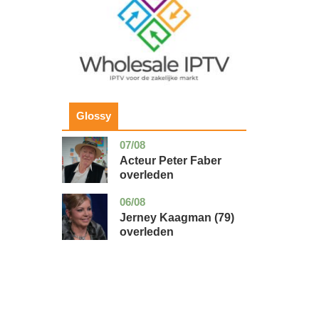
Glossy
07/08
noord-
glossy
holland
Acteur Peter Faber
overleden
06/08
noord-
glossy
holland
Jerney Kaagman (79)
overleden