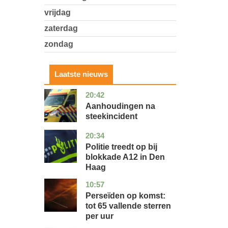
vrijdag
zaterdag
zondag
Laatste nieuws
20:42
utrecht
nieuws
Aanhoudingen na
steekincident
20:34
zuid-
nieuws
holland
Politie treedt op bij
blokkade A12 in Den
Haag
10:57
utrecht
nieuws
Perseïden op komst:
tot 65 vallende sterren
per uur