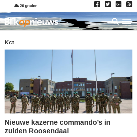
Overslaan
20 graden
en
naar
Toggl
de
inhoud
gaan
kct
Nieuwe kazerne commando’s in
donderdag,
zuiden Roosendaal
18.