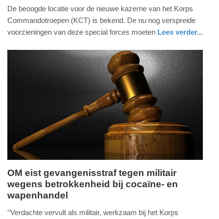
De beoogde locatie voor de nieuwe kazerne van het Korps
april
Commandotroepen (KCT) is bekend. De nu nog verspreide
2024
voorzieningen van deze special forces moeten
Lees verder...
-
17:00
Update:
09-
04-
2025
09:10
OM eist gevangenisstraf tegen militair
wegens betrokkenheid bij cocaïne- en
woensdag,
wapenhandel
1.
november
‘’Verdachte vervult als militair, werkzaam bij het Korps