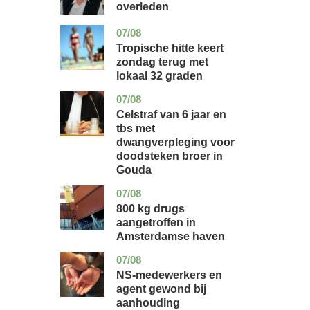
overleden
07/08
utrecht
nieuws
Tropische hitte keert
zondag terug met
lokaal 32 graden
07/08
zuid-
nieuws
holland
Celstraf van 6 jaar en
tbs met
dwangverpleging voor
doodsteken broer in
Gouda
07/08
noord-
nieuws
holland
800 kg drugs
aangetroffen in
Amsterdamse haven
07/08
flevoland
nieuws
NS-medewerkers en
agent gewond bij
aanhouding