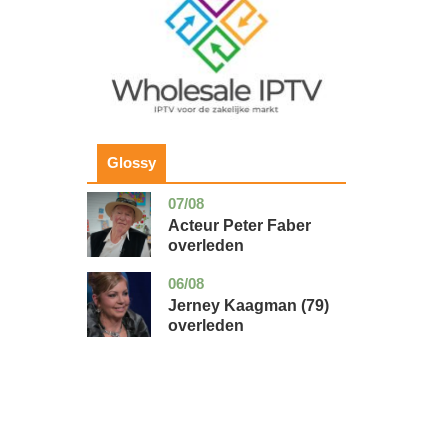
Glossy
07/08
noord-
glossy
holland
Acteur Peter Faber
overleden
06/08
noord-
glossy
holland
Jerney Kaagman (79)
overleden