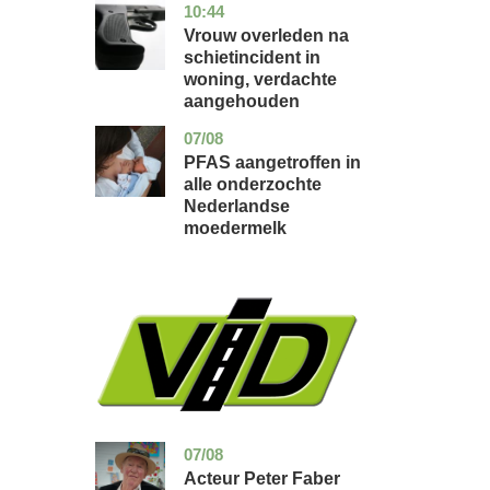
10:44
zuid-
nieuws
holland
Vrouw overleden na
schietincident in
woning, verdachte
aangehouden
07/08
utrecht
gezondheid
PFAS aangetroffen in
alle onderzochte
Nederlandse
moedermelk
07/08
noord-
glossy
holland
Acteur Peter Faber