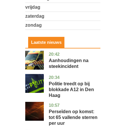
vrijdag
zaterdag
zondag
Laatste nieuws
20:42
utrecht
nieuws
Aanhoudingen na
steekincident
20:34
zuid-
nieuws
holland
Politie treedt op bij
blokkade A12 in Den
Haag
10:57
utrecht
nieuws
Perseïden op komst:
tot 65 vallende sterren
per uur