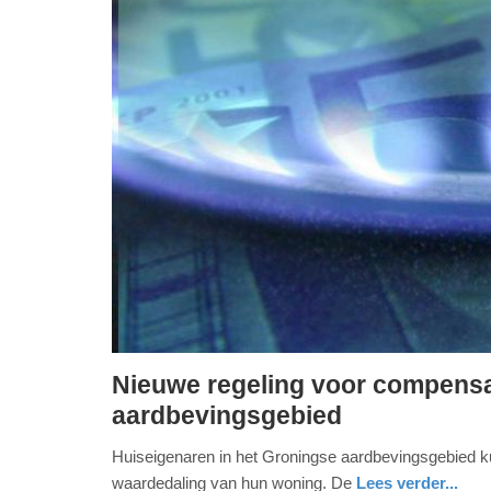
Nieuwe regeling voor compensa
woensdag,
aardbevingsgebied
24.
Huiseigenaren in het Groningse aardbevingsgebied ku
april
waardedaling van hun woning. De
Lees verder...
2019