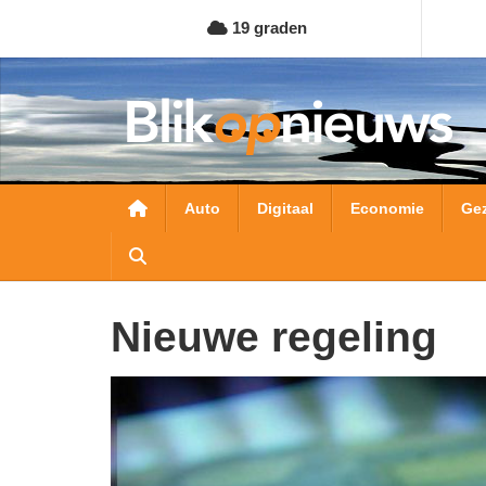
Overslaan
19 graden
en
naar
de
inhoud
gaan
Hoofdnavigatie
Auto
Digitaal
Economie
Ge
nieuwe regeling