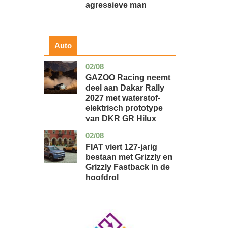
agressieve man
Auto
02/08
auto
GAZOO Racing neemt
deel aan Dakar Rally
2027 met waterstof-
elektrisch prototype
van DKR GR Hilux
02/08
auto
FIAT viert 127-jarig
bestaan met Grizzly en
Grizzly Fastback in de
hoofdrol
Image