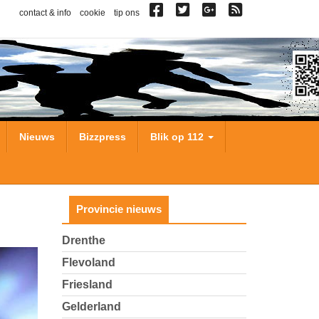
contact & info
cookie
tip ons
Nieuws
Bizzpress
Blik op 112
Provincie nieuws
Drenthe
Flevoland
Friesland
Gelderland