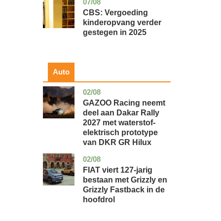
07/08
zuid-
economie
holland
CBS: Vergoeding
kinderopvang verder
gestegen in 2025
Auto
02/08
auto
GAZOO Racing neemt
deel aan Dakar Rally
2027 met waterstof-
elektrisch prototype
van DKR GR Hilux
02/08
auto
FIAT viert 127-jarig
bestaan met Grizzly en
Grizzly Fastback in de
hoofdrol