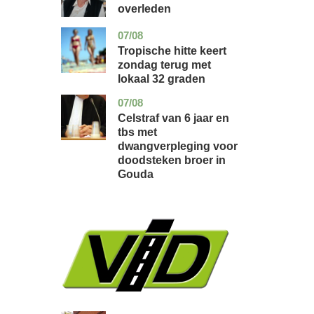
overleden
07/08
utrecht
nieuws
Tropische hitte keert
zondag terug met
lokaal 32 graden
07/08
zuid-
nieuws
holland
Celstraf van 6 jaar en
tbs met
dwangverpleging voor
doodsteken broer in
Gouda