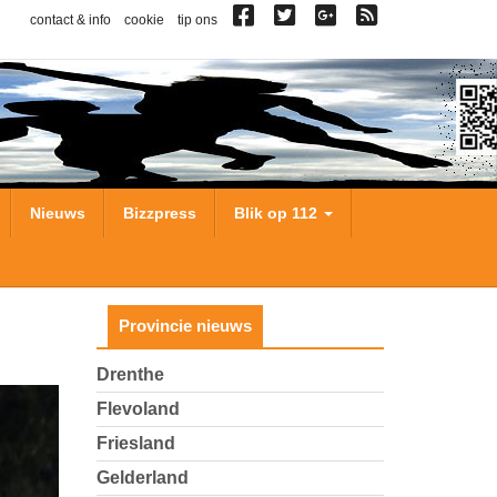
contact & info
cookie
tip ons
Nieuws
Bizzpress
Blik op 112
Provincie nieuws
Drenthe
Flevoland
Friesland
Gelderland