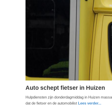
Auto schept fietser in Huizen
donderdag,
Hulpdiensten zijn donderdagmiddag in Huizen massaal
30.
dat de fietser en de automobilist
Lees verder...
april
2020