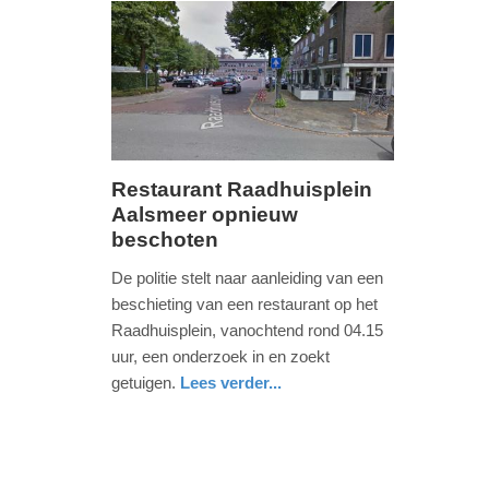
-
16:29
Update:
09-
04-
2025
Restaurant Raadhuisplein
09:10
Aalsmeer opnieuw
donderdag,
beschoten
1.
juni
De politie stelt naar aanleiding van een
2017
beschieting van een restaurant op het
-
Raadhuisplein, vanochtend rond 04.15
11:49
uur, een onderzoek in en zoekt
getuigen.
Lees verder...
Update:
nieuws
noord-
politie
09-
holland
04-
2025