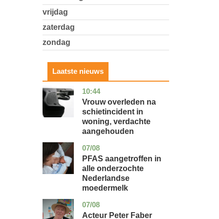
vrijdag
zaterdag
zondag
Laatste nieuws
10:44
zuid-
nieuws
holland
Vrouw overleden na
schietincident in
woning, verdachte
aangehouden
07/08
utrecht
gezondheid
PFAS aangetroffen in
alle onderzochte
Nederlandse
moedermelk
07/08
noord-
glossy
holland
Acteur Peter Faber