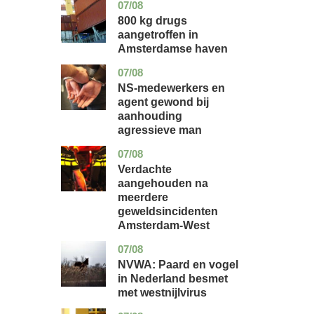
07/08
noord-
nieuws
holland
800 kg drugs
aangetroffen in
Amsterdamse haven
07/08
flevoland
nieuws
NS-medewerkers en
agent gewond bij
aanhouding
agressieve man
07/08
noord-
nieuws
holland
Verdachte
aangehouden na
meerdere
geweldsincidenten
Amsterdam-West
07/08
utrecht
nieuws
NVWA: Paard en vogel
in Nederland besmet
met westnijlvirus