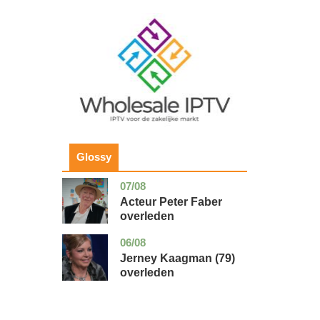
Image
Glossy
07/08
noord-
glossy
holland
Acteur Peter Faber
overleden
06/08
noord-
glossy
holland
Jerney Kaagman (79)
overleden