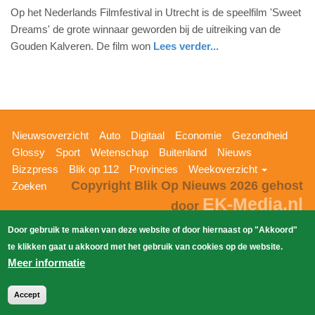
Op het Nederlands Filmfestival in Utrecht is de speelfilm 'Sweet
september
Dreams' de grote winnaar geworden bij de uitreiking van de
2023
Gouden Kalveren. De film won
Lees verder...
-
12:25
Update:
09-
04-
Hoofdnavigatie
Nieuwsoverzicht
Auto
Digitaal
Economie
Gezondheid
2025
Glossy
Sport
Wetenschap
Buitenland
Nieuws
09:10
Bizzpress
Blik op 112
Provincies
Weekoverzicht
Copyright Blik Op Nieuws 2026
gehost
Zoeken
EK-Media.nl
door
Door gebruik te maken van deze website of door hiernaast op "Akkoord"
te klikken gaat u akkoord met het gebruik van cookies op de website.
Meer informatie
Accept