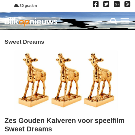
Overslaan
30 graden
en
naar
Toggl
de
inhoud
gaan
Sweet Dreams
Zes Gouden Kalveren voor speelfilm
zaterdag,
Sweet Dreams
30.