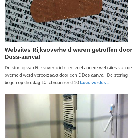
04-
2025
09:10
Websites Rijksoverheid waren getroffen door
Doss-aanval
woensdag,
11.
De storing van Rijksoverheid.nl en veel andere websites van de
februari
overheid werd veroorzaakt door een DDos aanval. De storing
2015
begon op dinsdag 10 februari rond 10
Lees verder...
-
digitaal
zuid-
defensie
09:37
holland
Update:
09-
04-
2025