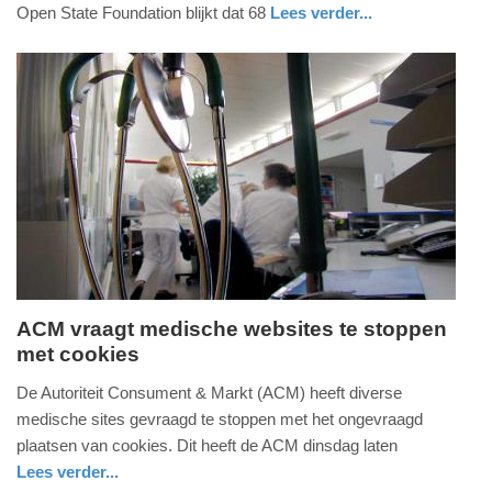
2017
Open State Foundation blijkt dat 68
Lees verder...
-
digitaal
utrecht
22:32
Update:
09-
04-
2025
09:10
ACM vraagt medische websites te stoppen
met cookies
dinsdag,
31.
De Autoriteit Consument & Markt (ACM) heeft diverse
oktober
medische sites gevraagd te stoppen met het ongevraagd
2017
plaatsen van cookies. Dit heeft de ACM dinsdag laten
-
Lees verder...
14:48