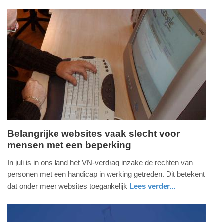
gezondheid
zuid-
holland
Update:
09-
04-
2025
09:10
Belangrijke websites vaak slecht voor
mensen met een beperking
zaterdag,
5.
In juli is in ons land het VN-verdrag inzake de rechten van
november
personen met een handicap in werking getreden. Dit betekent
2016
dat onder meer websites toegankelijk
Lees verder...
-
nieuws
utrecht
15:15