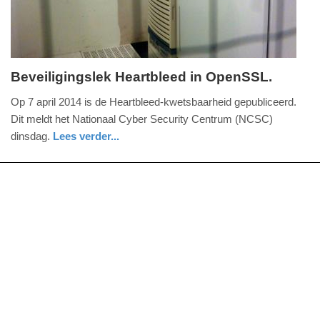
09:10
Beveiligingslek Heartbleed in OpenSSL.
dinsdag,
Op 7 april 2014 is de Heartbleed-kwetsbaarheid gepubliceerd.
8.
Dit meldt het Nationaal Cyber Security Centrum (NCSC)
april
dinsdag.
Lees verder...
2014
digitaal
-
21:22
Update:
09-
04-
2025
09:10