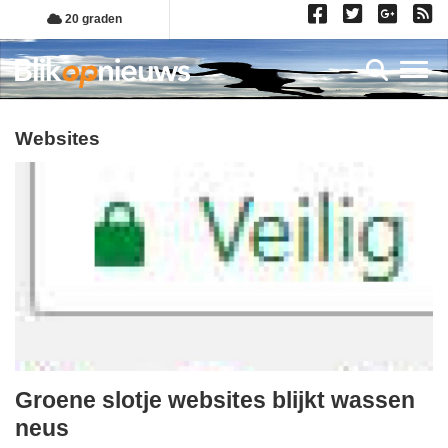
Overslaan
20 graden
en
naar
Toggl
de
inhoud
gaan
websites
Groene slotje websites blijkt wassen
zaterdag,
neus
2.