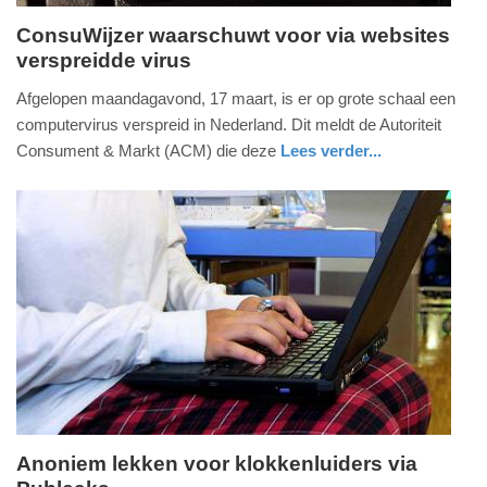
ConsuWijzer waarschuwt voor via websites
verspreidde virus
vrijdag,
21.
Afgelopen maandagavond, 17 maart, is er op grote schaal een
maart
computervirus verspreid in Nederland. Dit meldt de Autoriteit
2014
Consument & Markt (ACM) die deze
Lees verder...
-
digitaal
14:04
Update:
09-
04-
2025
09:10
Anoniem lekken voor klokkenluiders via