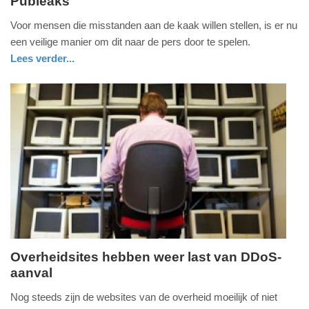
Publeaks
maandag,
9.
Voor mensen die misstanden aan de kaak willen stellen, is er nu
september
een veilige manier om dit naar de pers door te spelen.
2013
Lees verder...
-
digitaal
09:09
Update:
09-
04-
2025
09:10
Overheidsites hebben weer last van DDoS-
aanval
woensdag,
8.
Nog steeds zijn de websites van de overheid moeilijk of niet
mei