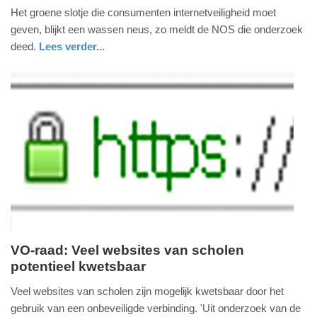
Het groene slotje die consumenten internetveiligheid moet
juni
geven, blijkt een wassen neus, zo meldt de NOS die onderzoek
2018
deed.
Lees verder...
-
16:42
Update:
09-
04-
2025
09:10
VO-raad: Veel websites van scholen
potentieel kwetsbaar
woensdag,
6.
Veel websites van scholen zijn mogelijk kwetsbaar door het
december
gebruik van een onbeveiligde verbinding. 'Uit onderzoek van de