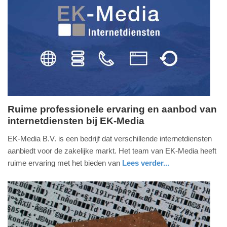
Update:
09-
04-
2025
09:10
Ruime professionele ervaring en aanbod van
internetdiensten bij EK-Media
woensdag,
14.
EK-Media B.V. is een bedrijf dat verschillende internetdiensten
september
aanbiedt voor de zakelijke markt. Het team van EK-Media heeft
2016
ruime ervaring met het bieden van
Lees verder...
-
digitaal
zuid-
18:19
holland
Update:
09-