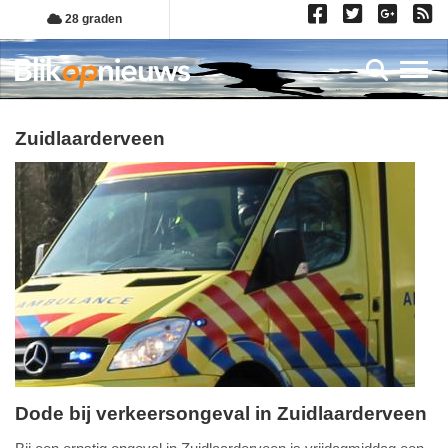
Overslaan
28 graden
en
naar
Toggl
de
inhoud
gaan
zuidlaarderveen
Dode bij verkeersongeval in Zuidlaarderveen
zaterdag,