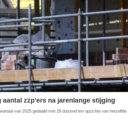
 aantal zzp’ers na jarenlange stijging
e kwartaal van 2025 gedaald met 28 duizend ten opzichte van hetzelfde