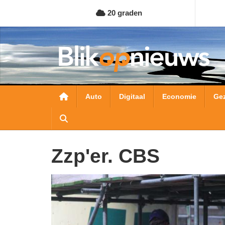
Overslaan
20 graden
en
naar
de
inhoud
gaan
Hoofdnavigatie
Auto
Digitaal
Economie
Ge
zzp'er. CBS