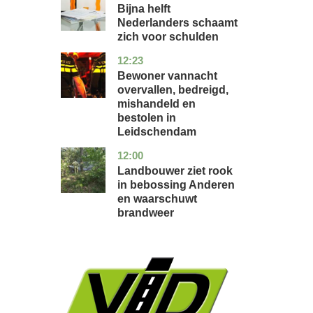
holland
Bijna helft
Nederlanders schaamt
zich voor schulden
12:23
zuid-
nieuws
holland
Bewoner vannacht
overvallen, bedreigd,
mishandeld en
bestolen in
Leidschendam
12:00
drenthe
nieuws
Landbouwer ziet rook
in bebossing Anderen
en waarschuwt
brandweer