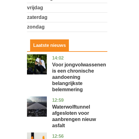
vrijdag
zaterdag
zondag
Laatste nieuws
14:02
utrecht
gezondheid
Voor jongvolwassenen
is een chronische
aandoening
belangrijkste
belemmering
12:59
noord-
nieuws
holland
Waterwolftunnel
afgesloten voor
aanbrengen nieuw
asfalt
12:56
noord-
economie