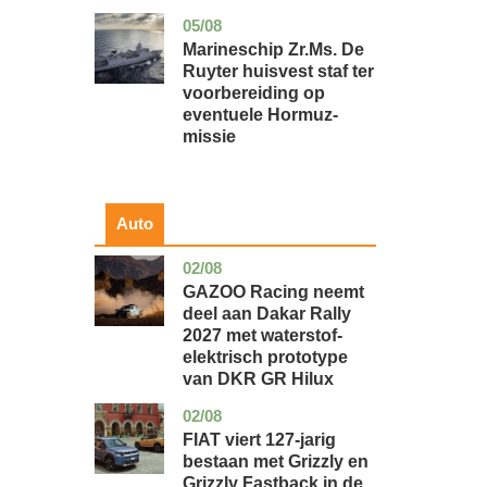
05/08
zuid-
nieuws
holland
Marineschip Zr.Ms. De
Ruyter huisvest staf ter
voorbereiding op
eventuele Hormuz-
missie
Auto
02/08
auto
GAZOO Racing neemt
deel aan Dakar Rally
2027 met waterstof-
elektrisch prototype
van DKR GR Hilux
02/08
auto
FIAT viert 127-jarig
bestaan met Grizzly en
Grizzly Fastback in de