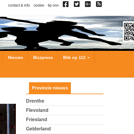
contact & info
cookie
tip ons
Nieuws
Bizzpress
Blik op 112
Provincie nieuws
Drenthe
Flevoland
Friesland
Gelderland