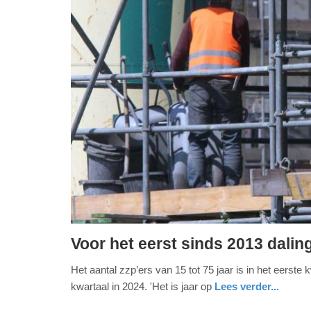
Voor het eerst sinds 2013 daling
donderdag,
Het aantal zzp’ers van 15 tot 75 jaar is in het eerst
8.
kwartaal in 2024. 'Het is jaar op
Lees verder...
mei
2025