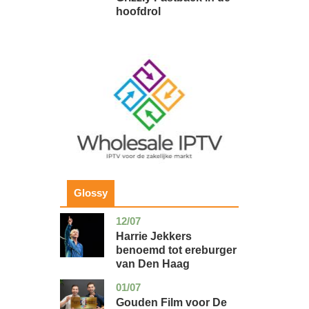
hoofdrol
Image
Glossy
12/07
zuid-
glossy
holland
Harrie Jekkers
benoemd tot ereburger
van Den Haag
01/07
utrecht
glossy
Gouden Film voor De