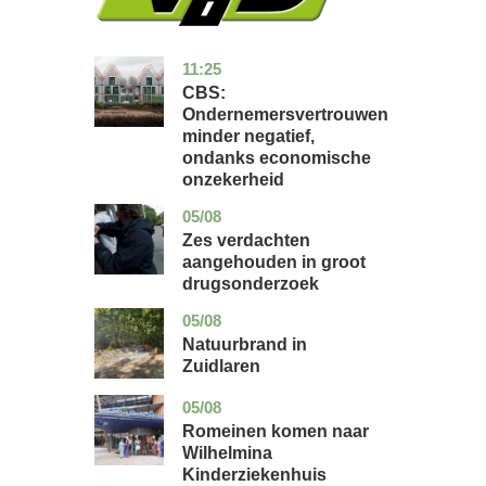
11:25
zuid-
economie
holland
CBS:
Ondernemersvertrouwen
minder negatief,
ondanks economische
onzekerheid
05/08
zuid-
nieuws
holland
Zes verdachten
aangehouden in groot
drugsonderzoek
05/08
drenthe
nieuws
Natuurbrand in
Zuidlaren
05/08
utrecht
nieuws
Romeinen komen naar
Wilhelmina
Kinderziekenhuis