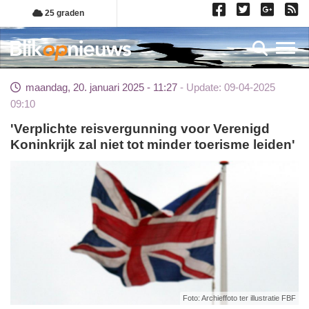
Overslaan
25 graden
en
naar
Toggl
de
inhoud
maandag, 20. januari 2025 - 11:27
Update: 09-04-2025
gaan
09:10
'Verplichte reisvergunning voor Verenigd
Koninkrijk zal niet tot minder toerisme leiden'
Foto: Archieffoto ter illustratie FBF