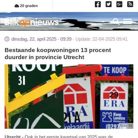
Overslaan
20 graden
en
naar
Toggl
de
inhoud
dinsdag, 22. april 2025 - 09:39
Update: 22-04-2025 09:41
gaan
Bestaande koopwoningen 13 procent
duurder in provincie Utrecht
Foto: fbf
Utrecht
Ook in het eerste kwartaal van 2025 was de