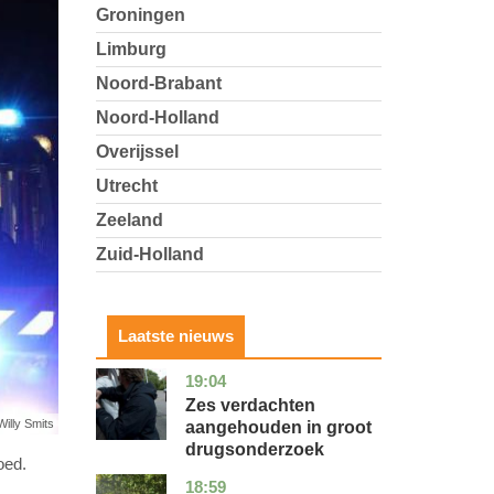
Groningen
Limburg
Noord-Brabant
Noord-Holland
Overijssel
Utrecht
Zeeland
Zuid-Holland
Laatste nieuws
19:04
zuid-
nieuws
holland
Zes verdachten
Willy Smits
aangehouden in groot
drugsonderzoek
oed.
18:59
drenthe
nieuws