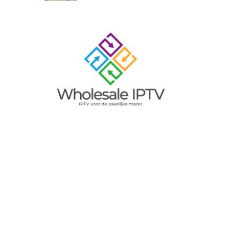
Image