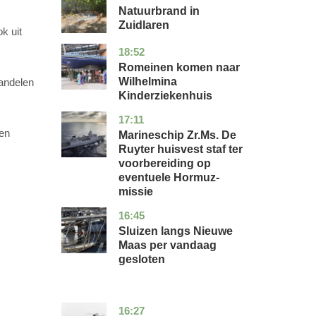
Natuurbrand in
Zuidlaren
k uit
18:52
utrecht
nieuws
Romeinen komen naar
Wilhelmina
handelen
Kinderziekenhuis
17:11
zuid-
nieuws
holland
een
Marineschip Zr.Ms. De
Ruyter huisvest staf ter
voorbereiding op
eventuele Hormuz-
missie
16:45
zuid-
nieuws
holland
Sluizen langs Nieuwe
Maas per vandaag
gesloten
16:27
limburg
nieuws