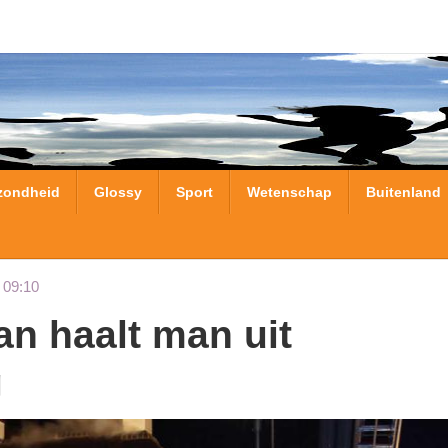
zondheid
Glossy
Sport
Wetenschap
Buitenland
 09:10
g