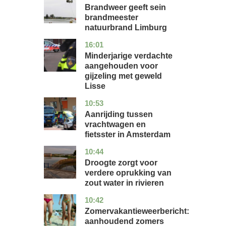
Brandweer geeft sein
brandmeester
natuurbrand Limburg
16:01
zuid-
nieuws
holland
Minderjarige verdachte
aangehouden voor
gijzeling met geweld
Lisse
10:53
noord-
nieuws
holland
Aanrijding tussen
vrachtwagen en
fietsster in Amsterdam
10:44
gelderland
nieuws
Droogte zorgt voor
verdere oprukking van
zout water in rivieren
10:42
utrecht
nieuws
Zomervakantieweerbericht:
aanhoudend zomers