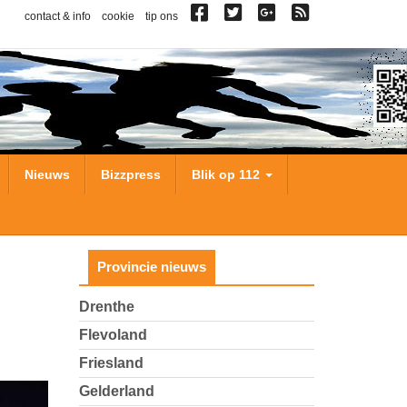
contact & info
cookie
tip ons
Nieuws
Bizzpress
Blik op 112
Provincie nieuws
Drenthe
Flevoland
Friesland
Gelderland