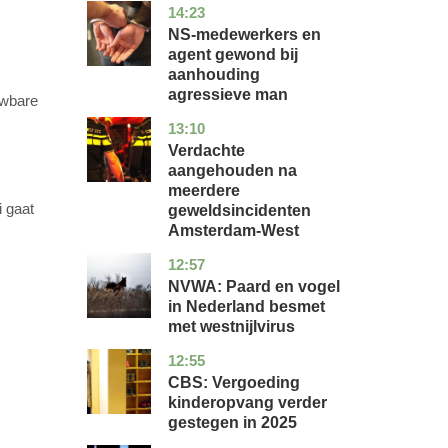
14:23
flevoland
nieuws
NS-medewerkers en
agent gewond bij
aanhouding
agressieve man
uwbare
13:10
noord-
nieuws
holland
Verdachte
aangehouden na
meerdere
i gaat
geweldsincidenten
Amsterdam-West
12:57
utrecht
nieuws
NVWA: Paard en vogel
in Nederland besmet
met westnijlvirus
12:55
zuid-
economie
holland
CBS: Vergoeding
kinderopvang verder
gestegen in 2025