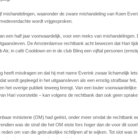
 vijf mishandelingen, waaronder de zware mishandeling van Koen Ever
 medeverdachte wordt vrijgesproken.
rvan een half jaar voorwaardelijk, voor een reeks van mishandelingen.
itgaansleven. De Amsterdamse rechtbank acht bewezen dat Hari tijd
ir, in café Cooldown en in de club Blinq een vijftal personen (ernsti
g heeft misdragen en dat hij met name Everink zwaar lichamelijk lets
 wordt gepleegd in het uitgaansleven als een ernstig strafbaar feit,
en het overige publiek teweeg brengt. Van een louter voorwaardelijke s
an Hari voorstelde – kan volgens de rechtbank dan ook geen sprake 
penbaar ministerie (OM) had geëist, onder meer omdat de rechtbank e
vendien was de straf die het OM eiste fors hoger dan de voor dit soort
 reden om van die gebruikelijke richtlijnen af te wijken. Tot slot was i