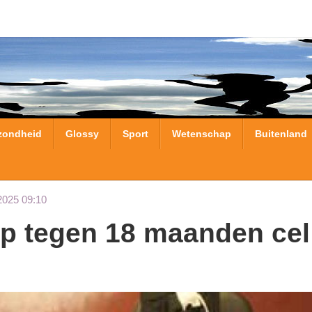
zondheid
Glossy
Sport
Wetenschap
Buitenland
2025 09:10