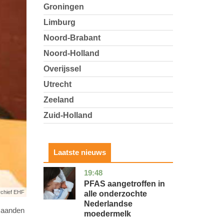
Groningen
Limburg
Noord-Brabant
Noord-Holland
Overijssel
Utrecht
Zeeland
Zuid-Holland
Laatste nieuws
19:48
utrecht
gezondheid
PFAS aangetroffen in
rchief EHF
alle onderzochte
Nederlandse
 maanden
moedermelk