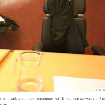
Foto: A
 de rechtbank amsterdam veroordeeld tot 18 maanden cel waarvan 6
ijdag.