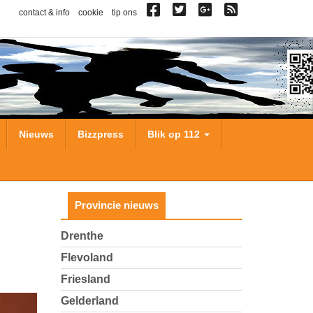
contact & info
cookie
tip ons
Nieuws
Bizzpress
Blik op 112
Provincie nieuws
Drenthe
Flevoland
Friesland
Gelderland