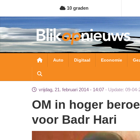
Overslaan
10 graden
en
naar
de
inhoud
gaan
Hoofdnavigatie
Auto
Digitaal
Economie
Ge
vrijdag, 21. februari 2014 - 14:07
Update: 09-04-
OM in hoger beroep tegen 18 maanden cel
voor Badr Hari