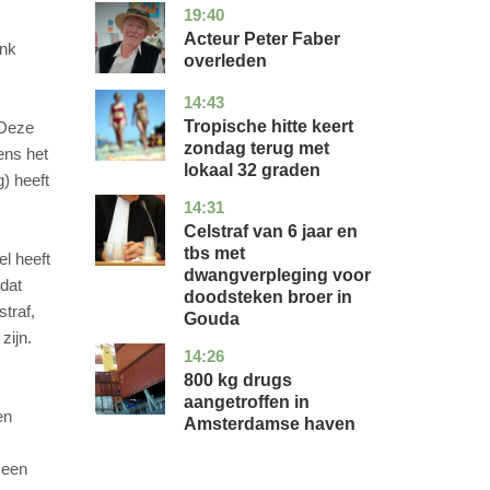
19:40
noord-
glossy
holland
Acteur Peter Faber
ink
overleden
14:43
utrecht
nieuws
Tropische hitte keert
 Deze
zondag terug met
ens het
lokaal 32 graden
g) heeft
14:31
zuid-
nieuws
holland
Celstraf van 6 jaar en
tbs met
el heeft
dwangverpleging voor
 dat
doodsteken broer in
traf,
Gouda
zijn.
14:26
noord-
nieuws
holland
800 kg drugs
aangetroffen in
en
Amsterdamse haven
n een