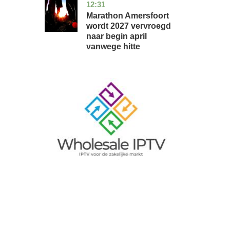
12:31
utrecht
nieuws
Marathon Amersfoort
wordt 2027 vervroegd
naar begin april
vanwege hitte
Image