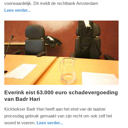
2014
voorwaardelijk. Dit meldt de rechtbank Amsterdam
-
Lees verder...
14:07
noord-
holland
Update:
09-
04-
2025
09:10
Everink eist 63.000 euro schadevergoeding
van Badr Hari
maandag,
27.
Kickbokser Badr Hari heeft aan het eind van de laatste
januari
procesdag gebruik gemaakt van zijn recht om ook zelf het
2014
woord te voeren.
Lees verder...
-