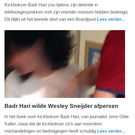
25.
Kickbokser Badr Hari zou tijdens zijn detentie in
september
telefoongesprekken met zijn vriendin mensen hebben bedreigd.
2013
Dit blijkt uit het tweede deel van een Brandpunt
Lees verder...
-
glossy
20:26
Update:
09-
04-
2025
09:10
Badr Hari wilde Wesley Sneijder afpersen
dinsdag,
In het boek over kickbokser Badr Hari, van journalist Jens Olde
20.
Kalter, staat dat de kickbokser zich aan meerdere
augustus
mishandelingen en bedreigingen heeft schuldig
Lees verder...
2013