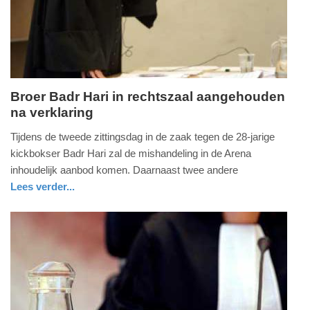
2025
09:10
Broer Badr Hari in rechtszaal aangehouden
na verklaring
vrijdag,
11.
Tijdens de tweede zittingsdag in de zaak tegen de 28-jarige
oktober
kickbokser Badr Hari zal de mishandeling in de Arena
2013
inhoudelijk aanbod komen. Daarnaast twee andere
-
Lees verder...
09:59
glossy
Update:
09-
04-
2025
09:10