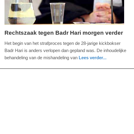
Rechtszaak tegen Badr Hari morgen verder
donderdag,
Het begin van het strafproces tegen de 28-jarige kickbokser
10.
Badr Hari is anders verlopen dan gepland was. De inhoudelijke
oktober
behandeling van de mishandeling van
Lees verder...
2013
glossy
-
13:51
Update:
09-
04-
2025
09:10