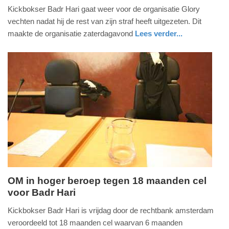
Kickbokser Badr Hari gaat weer voor de organisatie Glory
december
vechten nadat hij de rest van zijn straf heeft uitgezeten. Dit
2017
maakte de organisatie zaterdagavond
Lees verder...
-
21:50
Update:
09-
04-
2025
09:10
OM in hoger beroep tegen 18 maanden cel
voor Badr Hari
vrijdag,
21.
Kickbokser Badr Hari is vrijdag door de rechtbank amsterdam
februari
veroordeeld tot 18 maanden cel waarvan 6 maanden