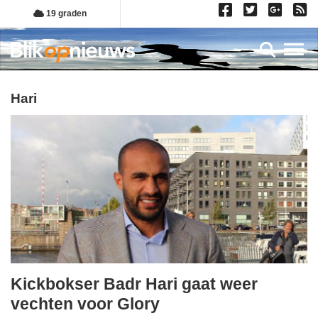
Overslaan
19 graden
en
naar
Toggl
de
inhoud
gaan
hari
Kickbokser Badr Hari gaat weer
zaterdag,
vechten voor Glory
9.