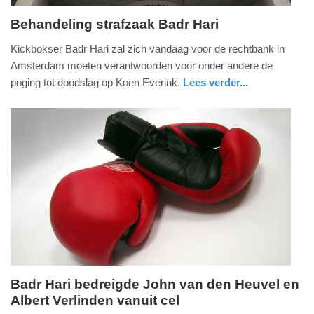
Behandeling strafzaak Badr Hari
woensdag,
Kickbokser Badr Hari zal zich vandaag voor de rechtbank in
9.
Amsterdam moeten verantwoorden voor onder andere de
oktober
poging tot doodslag op Koen Everink.
Lees verder...
2013
glossy
-
23:01
Update:
09-
04-
2025
09:10
Badr Hari bedreigde John van den Heuvel en
Albert Verlinden vanuit cel
woensdag,