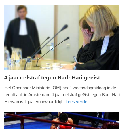
glossy
17:44
Update:
09-
04-
2025
09:10
4 jaar celstraf tegen Badr Hari geëist
woensdag,
Het Openbaar Ministerie (OM) heeft woensdagmiddag in de
22.
rechtbank in Amsterdam 4 jaar celstraf geëist tegen Badr Hari.
januari
Hiervan is 1 jaar voorwaardelijk.
Lees verder...
2014
noord-
-
holland
16:31