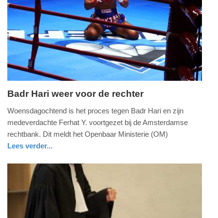
Update:
09-
04-
2025
09:10
Badr Hari weer voor de rechter
dinsdag,
Woensdagochtend is het proces tegen Badr Hari en zijn
21.
medeverdachte Ferhat Y. voortgezet bij de Amsterdamse
januari
rechtbank. Dit meldt het Openbaar Ministerie (OM)
2014
Lees verder...
-
noord-
21:50
holland
Update:
09-
04-