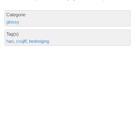
Categorie
glossy
Tag(s)
hari
cruijff
bedreiging