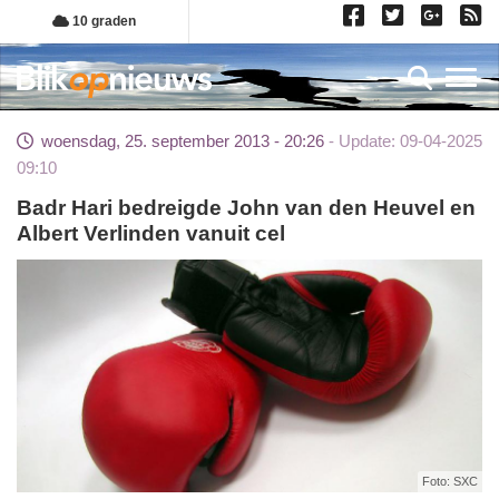
Overslaan
10 graden
en
naar
Toggl
de
inhoud
woensdag, 25. september 2013 - 20:26
Update: 09-04-2025
gaan
09:10
Badr Hari bedreigde John van den Heuvel en
Albert Verlinden vanuit cel
Foto: SXC