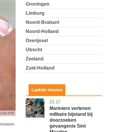
Groningen
Limburg
Noord-Brabant
Noord-Holland
Overijssel
Utrecht
Zeeland
Zuid-Holland
Laatste nieuws
21:17
buitenland
Mariniers verlenen
rchief EHF
militaire bijstand bij
doorzoeken
trouwen.
gevangenis Sint
Maarten