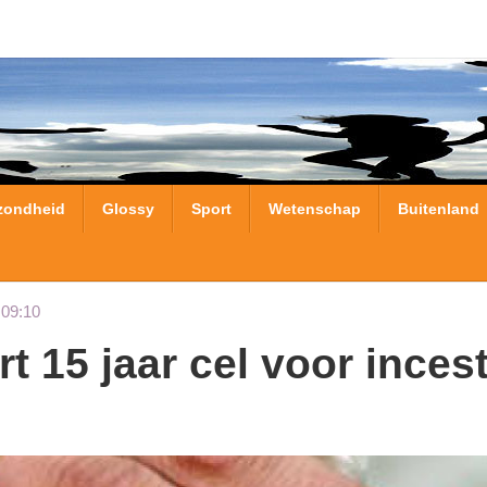
zondheid
Glossy
Sport
Wetenschap
Buitenland
 09:10