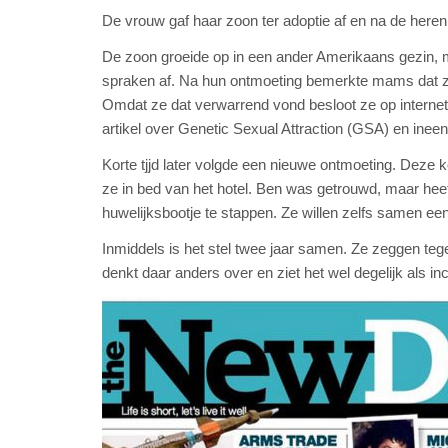
De vrouw gaf haar zoon ter adoptie af en na de heren
De zoon groeide op in een ander Amerikaans gezin, m
spraken af.
Na hun ontmoeting bemerkte mams dat ze
Omdat ze dat verwarrend vond besloot ze op interne
artikel over
Genetic
Sexual
Attraction
(
GSA
) en ineen
Korte tjjd later volgde een nieuwe ontmoeting. Deze k
ze in bed van het hotel. Ben was getrouwd, maar heeft
huwelijksbootje te stappen. Ze willen zelfs samen een
Inmiddels is het stel twee jaar samen. Ze zeggen teg
denkt daar anders over en ziet het wel degelijk als in