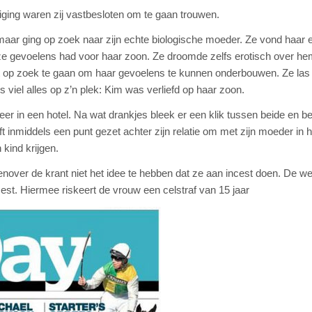
iging waren zij vastbesloten om te gaan trouwen.
aar ging op zoek naar zijn echte biologische moeder. Ze vond haar 
 gevoelens had voor haar zoon. Ze droomde zelfs erotisch over he
t op zoek te gaan om haar gevoelens te kunnen onderbouwen. Ze las
s viel alles op z’n plek: Kim was verliefd op haar zoon.
eer in een hotel. Na wat drankjes bleek er een klik tussen beide en b
 inmiddels een punt gezet achter zijn relatie om met zijn moeder in h
 kind krijgen.
enover de krant niet het idee te hebben dat ze aan incest doen. De w
cest. Hiermee riskeert de vrouw een celstraf van 15 jaar