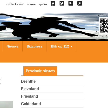
contact & info
cookie
tip ons
Nieuws
Bizzpress
Blik op 112
Provincie nieuws
Drenthe
Flevoland
Friesland
Gelderland