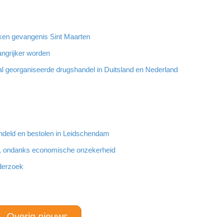
oeken gevangenis Sint Maarten
angrijker worden
al georganiseerde drugshandel in Duitsland en Nederland
ndeld en bestolen in Leidschendam
, ondanks economische onzekerheid
derzoek
Overig nieuws