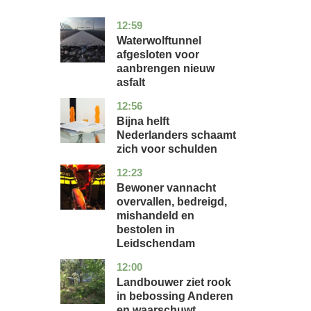
12:59
noord-
nieuws
holland
Waterwolftunnel
afgesloten voor
aanbrengen nieuw
asfalt
12:56
noord-
economie
holland
Bijna helft
Nederlanders schaamt
zich voor schulden
12:23
zuid-
nieuws
holland
Bewoner vannacht
overvallen, bedreigd,
mishandeld en
bestolen in
Leidschendam
12:00
drenthe
nieuws
Landbouwer ziet rook
in bebossing Anderen
en waarschuwt