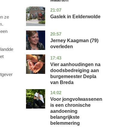
21:07
drenthe
nieuws
Gaslek in Eelderwolde
en ze
m.
 een
20:57
noord-
glossy
holland
Jerney Kaagman (79)
overleden
elandde
et
17:43
noord-
nieuws
brabant
Vier aanhoudingen na
doodsbedreiging aan
etgever
burgemeester Depla
van Breda
14:02
utrecht
gezondheid
Voor jongvolwassenen
is een chronische
aandoening
belangrijkste
belemmering