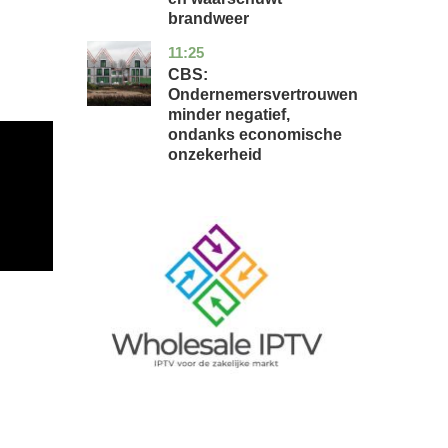
brandweer
11:25
zuid-
economie
holland
CBS:
Ondernemersvertrouwen
minder negatief,
ondanks economische
onzekerheid
Image