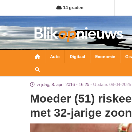
Overslaan
14 graden
en
naar
de
inhoud
gaan
Hoofdnavigatie
Auto
Digitaal
Economie
Ge
vrijdag, 8. april 2016 - 16:29
Update: 09-04-2025
Moeder (51) riskeert 15 jaar cel voor incest
met 32-jarige zoon