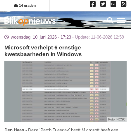
Overslaan
14 graden
en
naar
Toggl
de
inhoud
woensdag, 10. juni 2026 - 17:23
Update: 11-06-2026 12:59
gaan
Microsoft verhelpt 6 ernstige
kwetsbaarheden in Windows
Foto: NCSC
Den Haag
Deze 'Patch Tuesday' heeft Microsoft heeft een