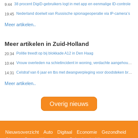
38 procent DigiD-gebruikers logt in met app en eenmalige ID-controle
9:44
Nederland doelwit van Russische spionageoperatie via IP-camera’s
19:45
Meer artikelen..
Meer artikelen in Zuid-Holland
Politie treedt op bij blokkade A12 in Den Haag
20:34
Vrouw overleden na schietincident in woning, verdachte aangehouden
10:44
Celstraf van 6 jaar en tbs met dwangverpleging voor doodsteken broer in Gouda
14:31
Meer artikelen..
Overig nieuws
Hoofdnavigatie
Nieuwsoverzicht
Auto
Digitaal
Economie
Gezondheid