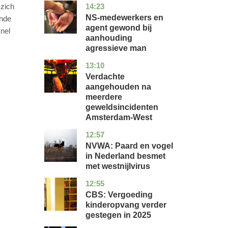
14:23
 zich
flevoland
nieuws
NS-medewerkers en
ende
agent gewond bij
snel
aanhouding
agressieve man
13:10
noord-
nieuws
holland
Verdachte
aangehouden na
meerdere
geweldsincidenten
Amsterdam-West
12:57
utrecht
nieuws
NVWA: Paard en vogel
in Nederland besmet
met westnijlvirus
12:55
zuid-
economie
holland
CBS: Vergoeding
kinderopvang verder
gestegen in 2025