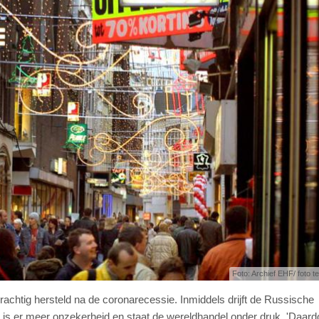
Foto: Archief EHF/ foto ter
achtig hersteld na de coronarecessie. Inmiddels drijft de Russische
 is er meer onzekerheid en staat de wereldhandel onder druk. 'Daardo