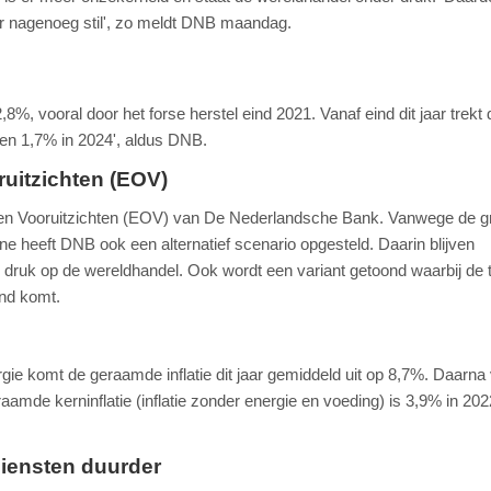
ar nagenoeg stil', zo meldt DNB maandag.
2,8%, vooral door het forse herstel eind 2021. Vanaf eind dit jaar trekt 
en 1,7% in 2024', aldus DNB.
uitzichten (EOV)
n en Vooruitzichten (EOV) van De Nederlandsche Bank. Vanwege de g
ne heeft DNB ook een alternatief scenario opgesteld. Daarin blijven
 druk op de wereldhandel. Ook wordt een variant getoond waarbij de 
and komt.
ergie komt de geraamde inflatie dit jaar gemiddeld uit op 8,7%. Daarna 
amde kerninflatie (inflatie zonder energie en voeding) is 3,9% in 202
iensten duurder