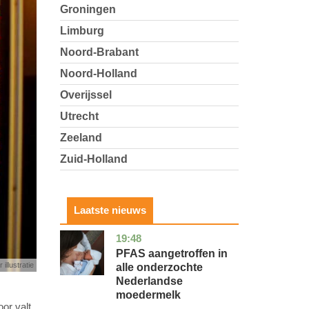
Groningen
Limburg
Noord-Brabant
Noord-Holland
Overijssel
Utrecht
Zeeland
Zuid-Holland
Laatste nieuws
19:48
utrecht
gezondheid
PFAS aangetroffen in
 illustratie
alle onderzochte
Nederlandse
moedermelk
or valt