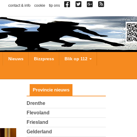
contact & info
cookie
tip ons
Nieuws
Bizzpress
Blik op 112
Provincie nieuws
Drenthe
Flevoland
Friesland
Gelderland