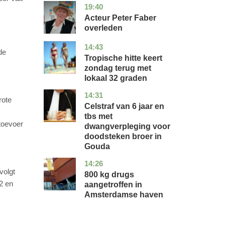
19:40
noord-
glossy
holland
Acteur Peter Faber
overleden
14:43
utrecht
nieuws
de
Tropische hitte keert
zondag terug met
lokaal 32 graden
14:31
zuid-
nieuws
rote
holland
Celstraf van 6 jaar en
tbs met
toevoer
dwangverpleging voor
doodsteken broer in
Gouda
14:26
noord-
nieuws
volgt
holland
800 kg drugs
2 en
aangetroffen in
Amsterdamse haven