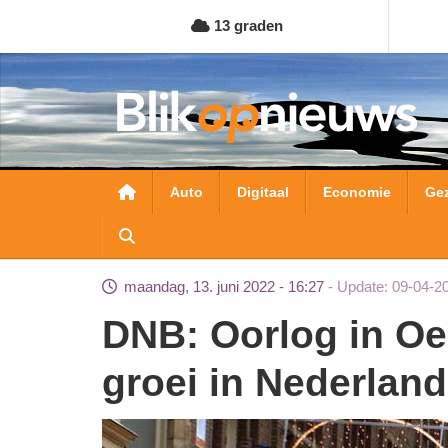
Overslaan
13 graden
en
naar
de
inhoud
gaan
Hoofdnavigatie
Auto
Digitaal
Economie
Ge
maandag, 13. juni 2022 - 16:27
Update: 09-04-2
DNB: Oorlog in Oekraïne zet economische
groei in Nederland