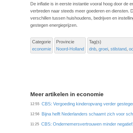
De inflatie is in eerste instantie vooral hoog door de e
verbreden naar steeds meer goederen en diensten. D
verschillen tussen huishoudens, bedrijven en instelli
gestegen energieprijzen.
Categorie
Provincie
Tag(s)
economie
Noord-Holland
dnb
groei
stilstand
oo
Meer artikelen in economie
CBS: Vergoeding kinderopvang verder gestege
12:55
Bijna helft Nederlanders schaamt zich voor sc
12:56
CBS: Ondernemersvertrouwen minder negatief
11:25