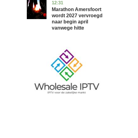
12:31
utrecht
nieuws
Marathon Amersfoort
wordt 2027 vervroegd
naar begin april
vanwege hitte
Image