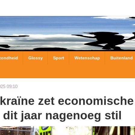
zondheid
Glossy
Sport
Wetenschap
Buitenland
025 09:10
 dit jaar nagenoeg stil